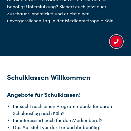
benötigt Unterstützung? Sichert euch jetzt euer
Zuschauer:innenticket und erlebt einen
unvergesslichen Tag in der Medienmetropole Köln!
Schulklassen Willkommen
Angebote für Schulklassen!
Ihr sucht noch einen Programmpunkt für euren
Schulausflug nach Köln?
Ihr interessiert euch für den Medienberuf?
Du nutzt leider einen Browser, den wir nicht mehr unterstützen. Wir können nicht garantieren, dass die Webseite mit diesem Browser ordnungsgemäß funktioniert. Bitte lade einen aktuellen Browser herunter.
Das Abi steht vor der Tür und ihr benötigt