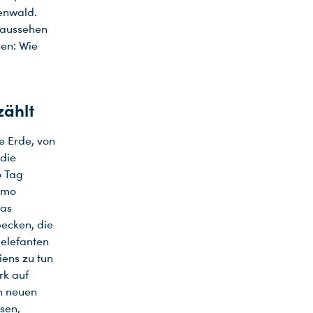
enwald.
g aussehen
sen: Wie
zählt
e Erde, von
 die
o Tag
omo
das
becken, die
delefanten
iens zu tun
rk auf
en neuen
sen,