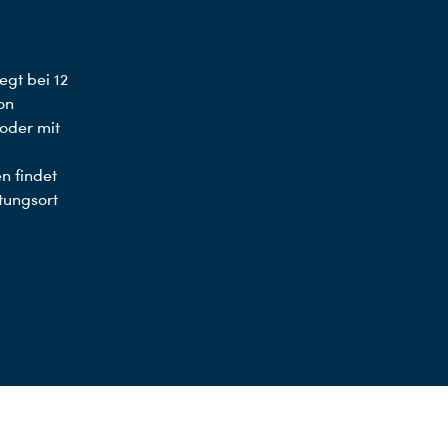
iegt bei 12
on
 oder mit
n findet
ltungsort