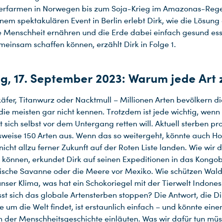
erfarmen in Norwegen bis zum Soja-Krieg im Amazonas-Reg
inem spektakulären Event in Berlin erlebt Dirk, wie die Lösun
e Menschheit ernähren und die Erde dabei einfach gesund es
meinsam schaffen können, erzählt Dirk in Folge 1.
g, 17. September 2023: Warum jede Art 
äfer, Titanwurz oder Nacktmull – Millionen Arten bevölkern di
die meisten gar nicht kennen. Trotzdem ist jede wichtig, wenn
 sich selbst vor dem Untergang retten will. Aktuell sterben pr
weise 150 Arten aus. Wenn das so weitergeht, könnte auch H
nicht allzu ferner Zukunft auf der Roten Liste landen. Wie wir 
 können, erkundet Dirk auf seinen Expeditionen in das Kongo
ische Savanne oder die Meere vor Mexiko. Wie schützen Wal
nser Klima, was hat ein Schokoriegel mit der Tierwelt Indones
sst sich das globale Artensterben stoppen? Die Antwort, die Di
e um die Welt findet, ist erstaunlich einfach – und könnte ein
in der Menschheitsgeschichte einläuten. Was wir dafür tun müs