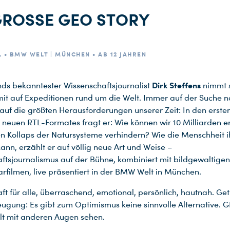
GROSSE GEO STORY
L • BMW WELT | MÜNCHEN • AB 12 JAHREN
Dirk Steffens
ds bekanntester Wissenschaftsjournalist
nimmt 
it auf Expeditionen rund um die Welt. Immer auf der Suche 
auf die größten Herausforderungen unserer Zeit: In den erste
 neuen RTL-Formates fragt er: Wie können wir 10 Milliarden 
n Kollaps der Natursysteme verhindern? Wie die Menschheit i
ann, erzählt er auf völlig neue Art und Weise –
ftsjournalismus auf der Bühne, kombiniert mit bildgewaltigen
filmen, live präsentiert in der BMW Welt in München.
ft für alle, überraschend, emotional, persönlich, hautnah. Ge
ugung: Es gibt zum Optimismus keine sinnvolle Alternative. G
lt mit anderen Augen sehen.