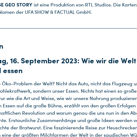
SE GEO STORY
ist eine Produktion von RTL Studios. Die Kart
m Namen der UFA SHOW & FACTUAL GmbH.
n
g, 16. September 2023: Wie wir die Welt
 essen
 Öko-Problem der Welt? Nicht das Auto, nicht das Flugzeug 
Kohlekraftwerk, sondern unser Essen. Nichts hat einen so groß
tur wie die Art und Weise, wie wir unsere Nahrung produzieren.
m Essen auf die große Bühne, erzählt von den großen Erfolgen
haftlichen Revolution und warum genau die uns nun in den A
nte. Erstaunliche Zusammenhänge und große Ideen werden ve
chte der Bratwurst. Eine faszinierende Reise zur Heuschrecke
 eine der größten Milchfarmen der Welt in der saudischen Wü