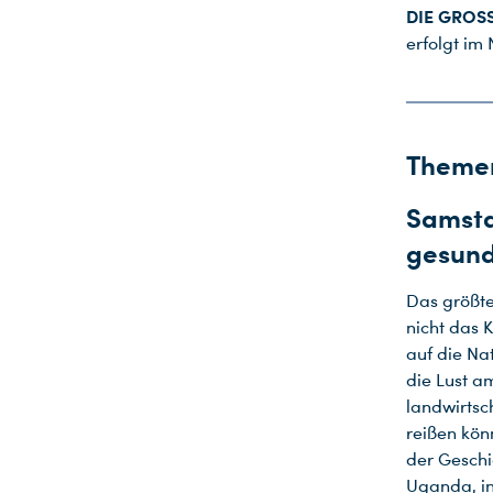
DIE GROS
erfolgt i
Theme
Samsta
gesund
Das größte
nicht das 
auf die Na
die Lust a
landwirtsc
reißen kön
der Geschi
Uganda, in