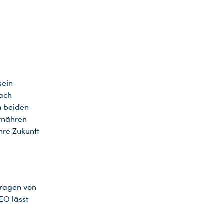
sein
nach
n beiden
ernähren
hre Zukunft
tragen von
EO lässt