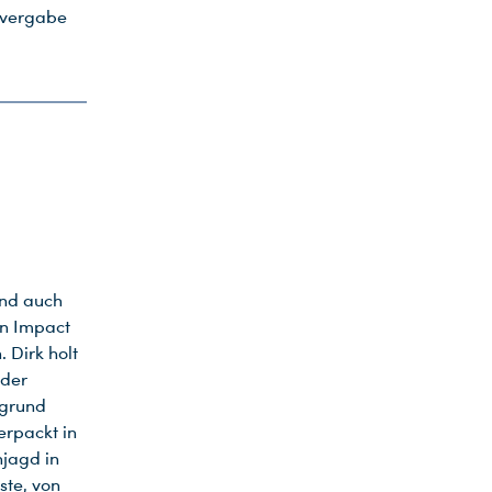
envergabe
und auch
en Impact
 Dirk holt
 der
bgrund
rpackt in
njagd in
ste, von