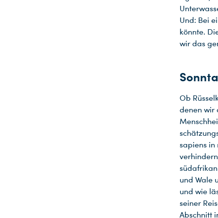
Unterwass
Und: Bei e
könnte. Di
wir das ge
Sonnta
Ob Rüsselk
denen wir 
Menschheit
schätzungs
sapiens in 
verhindern
südafrikan
und Wale u
und wie lä
seiner Reis
Abschnitt 