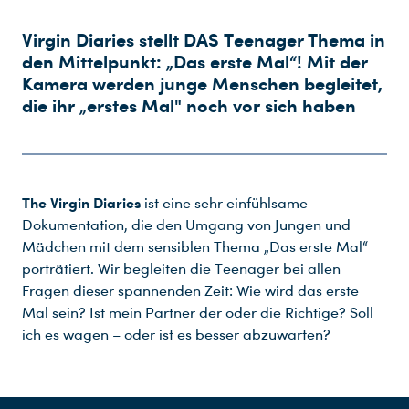
Virgin Diaries stellt DAS Teenager Thema in
den Mittelpunkt: „Das erste Mal“! Mit der
Kamera werden junge Menschen begleitet,
die ihr „erstes Mal" noch vor sich haben
The Virgin Diaries
ist eine sehr einfühlsame
Dokumentation, die den Umgang von Jungen und
Mädchen mit dem sensiblen Thema „Das erste Mal“
porträtiert. Wir begleiten die Teenager bei allen
Fragen dieser spannenden Zeit: Wie wird das erste
Mal sein? Ist mein Partner der oder die Richtige? Soll
ich es wagen – oder ist es besser abzuwarten?
Du nutzt leider einen Browser, den wir nicht mehr unterstützen. Wir können nicht garantieren, dass die Webseite mit diesem Browser ordnungsgemäß funktioniert. Bitte lade einen aktuellen Browser herunter.