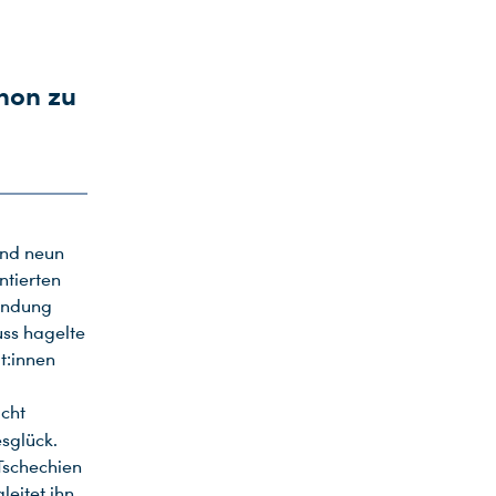
hon zu
and neun
ntierten
sendung
ss hagelte
t:innen
icht
sglück.
 Tschechien
leitet ihn