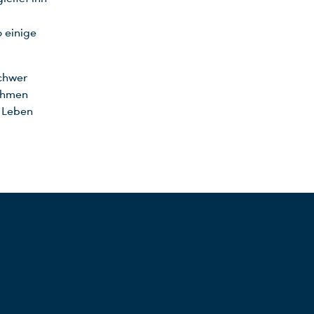
 einige
schwer
nehmen
 Leben