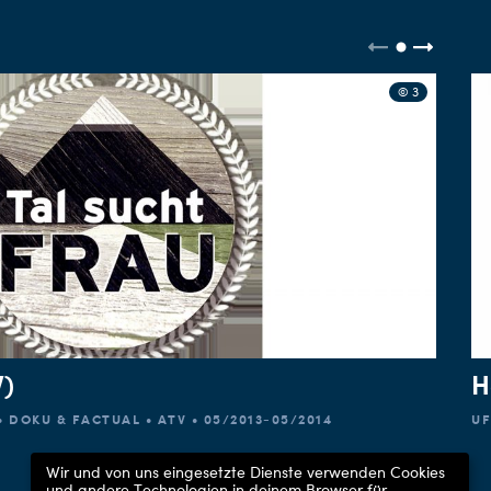
© 3
V)
H
DOKU & FACTUAL • ATV • 05/2013-05/2014
UF
Wir und von uns eingesetzte Dienste verwenden Cookies
und andere Technologien in deinem Browser für