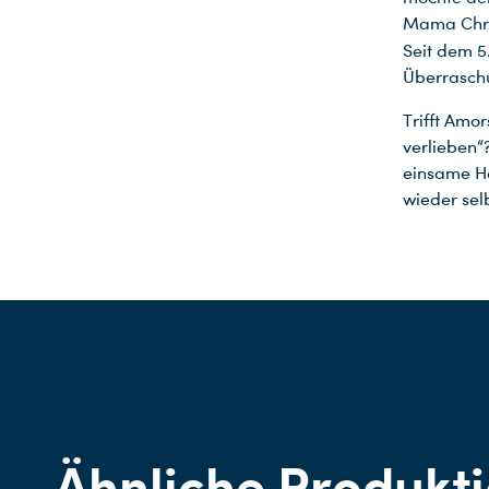
Mama Chris
Seit dem 5
Überraschu
Trifft Amo
verlieben“
einsame He
wieder sel
Ähnliche Produkt