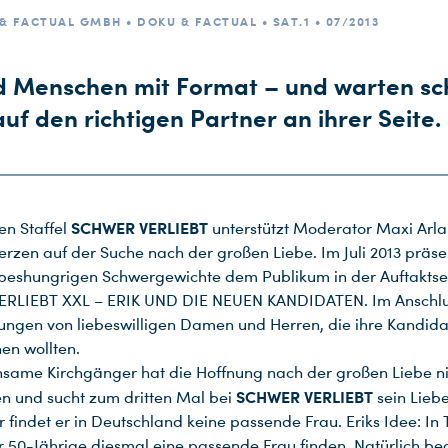
 FACTUAL GMBH • DOKU & FACTUAL • SAT.1 • 07/2013
nd Menschen mit Format – und warten sc
uf den richtigen Partner an ihrer Seite.
SCHWER VERLIEBT
ten Staffel
unterstützt Moderator Maxi Arl
rzen auf der Suche nach der großen Liebe. Im Juli 2013 präse
iebeshungrigen Schwergewichte dem Publikum in der Auftakt
RLIEBT XXL – ERIK UND DIE NEUEN KANDIDATEN. Im Anschlu
ngen von liebeswilligen Damen und Herren, die ihre Kandida
en wollten.
insame Kirchgänger hat die Hoffnung nach der großen Liebe n
SCHWER VERLIEBT
 und sucht zum dritten Mal bei
sein Liebe
r findet er in Deutschland keine passende Frau. Eriks Idee: In
 50-Jährige diesmal eine passende Frau finden. Natürlich beg