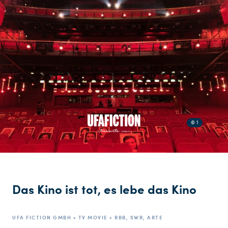
© 1
Das Kino ist tot, es lebe das Kino
UFA FICTION GMBH • TV MOVIE • RBB, SWR, ARTE