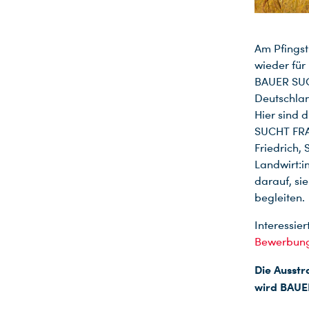
Am Pfingst
wieder für 
BAUER SUC
Deutschlan
Hier sind 
SUCHT FRAU
Friedrich,
Landwirt:i
darauf, si
begleiten.
Interessier
Bewerbung
Die Ausstr
wird BAUE