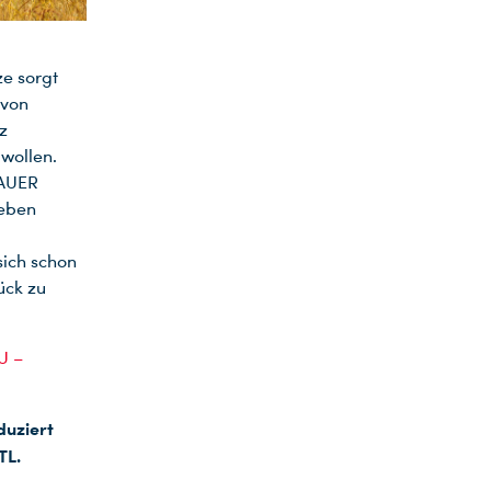
ze sorgt
 von
z
 wollen.
BAUER
geben
sich schon
ück zu
U –
duziert
TL.