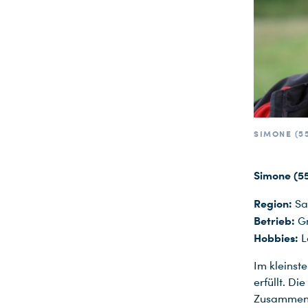
SIMONE (5
Simone (5
Region:
Sa
Betrieb:
G
Hobbies:
L
Im kleinst
erfüllt. Di
Zusammen m