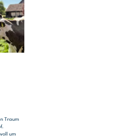
hen Traum
f.
voll um