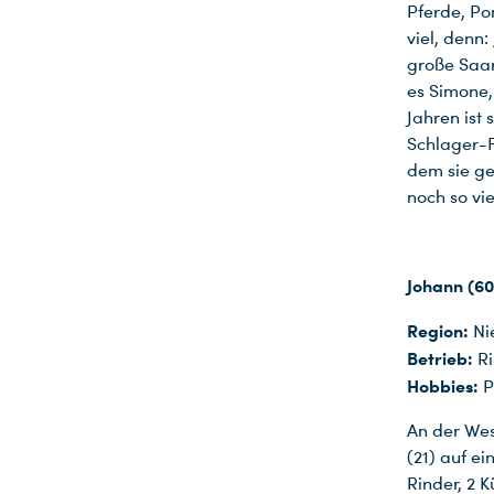
Pferde, Po
viel, denn:
große Saarl
es Simone,
Jahren ist 
Schlager-Fa
dem sie ge
noch so vi
Johann (60
Region:
Ni
Betrieb:
Ri
Hobbies:
P
An der Wes
(21) auf e
Rinder, 2 