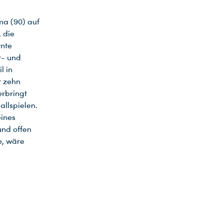
ma (90) auf
, die
rnte
r- und
l in
r zehn
erbringt
allspielen.
eines
und offen
e, wäre