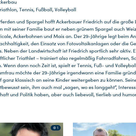
kerbau
iathlon, Tennis, Fußball, Volleyball
ferden und Spargel hofft Ackerbauer Friedrich auf die große 
mit seiner Familie baut er neben grünem Spargel auch Wei
iticale, Ackerbohnen und Mais an. Der 29-Jährige legt beim An
achhaltigkeit, den Einsatz von Fotovoltaikanlagen oder die G
 Neben der Landwirtschaft ist Friedrich sportlich sehr aktiv. Er
ftlicher Triathlet – trainiert also regelmäßig Fahrradfahren,
 Wenn dann noch Zeit ist, spielt er Tennis, Fuß- und Volleyball
umfrau möchte der 29-Jährige irgendwann eine Familie gründ
 ganz klassisch an seine Kinder weitergeben zu können. Sein
bstbewusst sein, ihm auch mal „sagen, wo es langgeht“, Interes
aft und Politik haben, aber auch liebevoll, tierlieb und humorv
© 1