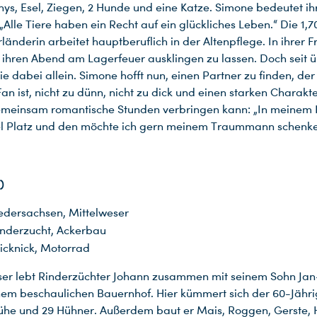
nys, Esel, Ziegen, 2 Hunde und eine Katze. Simone bedeutet ih
 „Alle Tiere haben ein Recht auf ein glückliches Leben.“ Die 1,
änderin arbeitet hauptberuflich in der Altenpflege. In ihrer Fre
 ihren Abend am Lagerfeuer ausklingen zu lassen. Doch seit ü
sie dabei allein. Simone hofft nun, einen Partner zu finden, der
n ist, nicht zu dünn, nicht zu dick und einen starken Charakte
meinsam romantische Stunden verbringen kann: „In meinem H
el Platz und den möchte ich gern meinem Traummann schenke
)
edersachsen, Mittelweser
nderzucht, Ackerbau
icknick, Motorrad
er lebt Rinderzüchter Johann zusammen mit seinem Sohn Jan
inem beschaulichen Bauernhof. Hier kümmert sich der 60-Jähr
Kühe und 29 Hühner. Außerdem baut er Mais, Roggen, Gerste, 