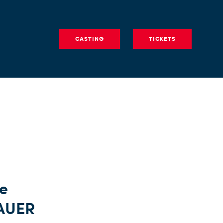
CASTING
TICKETS
ie
BAUER