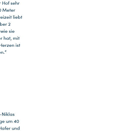
r Hof sehr
70 Meter
izeit liebt
ber 2
 wie sie
r hat, mit
erzen ist
n.“
-Niklas
ige um 40
Hafer und