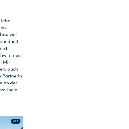
Liebe.
zen,
bau viel
esundheit
 ist
 Schwimmen
. Mit
en, auch
e Partnerin
se an der
oll sein.
© 1