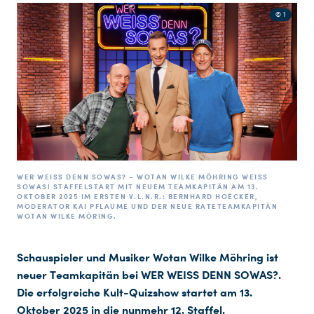
© 1
WER WEISS DENN SOWAS? – WOTAN WILKE MÖHRING WEISS S
OWAS! STAFFELSTART MIT NEUEM TEAMKAPITÄN AM 13. O
KTOBER 2025 IM ERSTEN V.L.N.R.: BERNHARD HOËCKER, M
ODERATOR KAI PFLAUME UND DER NEUE RATETEAMKAPITÄN W
OTAN WILKE MÖRING.
Schauspieler und Musiker Wotan Wilke Möhring ist
neuer Teamkapitän bei WER WEISS DENN SOWAS?.
Die erfolgreiche Kult-Quizshow startet am 13.
Oktober 2025 in die nunmehr 12. Staffel.