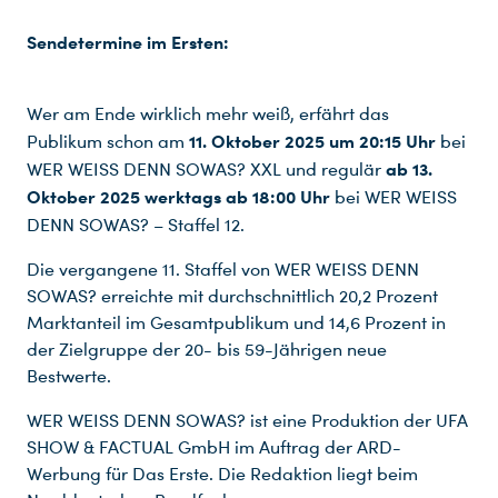
Sendetermine im Ersten:
Wer am Ende wirklich mehr weiß, erfährt das
11. Oktober 2025
um 20:15 Uhr
Publikum schon am
bei
ab
13.
WER WEISS DENN SOWAS? XXL und regulär
Du nutzt leider einen Browser, den wir nicht mehr unterstützen. Wir können nicht garantieren, dass die Webseite mit diesem Browser ordnungsgemäß funktioniert. Bitte lade einen aktuellen Browser herunter.
Oktober 2025 werktags ab 18:00 Uhr
bei WER WEISS
DENN SOWAS?
– Staffel 12.
Die vergangene 11. Staffel von WER WEISS DENN
SOWAS? erreichte mit durchschnittlich 20,2 Prozent
Marktanteil im Gesamtpublikum und 14,6 Prozent in
der Zielgruppe der 20- bis 59-Jährigen neue
Bestwerte.
WER WEISS DENN SOWAS? ist eine Produktion der UFA
SHOW & FACTUAL GmbH im Auftrag der ARD-
Werbung für Das Erste. Die Redaktion liegt beim