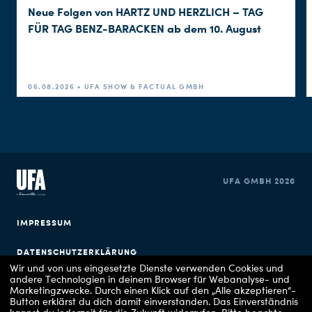
Neue Folgen von HARTZ UND HERZLICH – TAG
FÜR TAG BENZ-BARACKEN ab dem 10. August
06.08.2026 • UFA SHOW & FACTUAL GMBH
UFA GMBH 2026
IMPRESSUM
DATENSCHUTZERKLÄRUNG
Wir und von uns eingesetzte Dienste verwenden Cookies und
andere Technologien in deinem Browser für Webanalyse- und
COOKIE EINSTELLUNGEN
Marketingzwecke. Durch einen Klick auf den „Alle akzeptieren“-
Button erklärst du dich damit einverstanden. Das Einverständnis