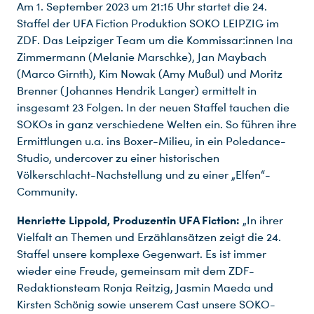
Am 1. September 2023 um 21:15 Uhr startet die 24.
Staffel der UFA Fiction Produktion SOKO LEIPZIG im
ZDF. Das Leipziger Team um die Kommissar:innen Ina
Zimmermann (Melanie Marschke), Jan Maybach
(Marco Girnth), Kim Nowak (Amy Mußul) und Moritz
Brenner (Johannes Hendrik Langer) ermittelt in
insgesamt 23 Folgen. In der neuen Staffel tauchen die
SOKOs in ganz verschiedene Welten ein. So führen ihre
Ermittlungen u.a. ins Boxer-Milieu, in ein Poledance-
Studio, undercover zu einer historischen
Völkerschlacht-Nachstellung und zu einer „Elfen“-
Community.
Henriette Lippold, Produzentin UFA Fiction:
„In ihrer
Vielfalt an Themen und Erzählansätzen zeigt die 24.
Staffel unsere komplexe Gegenwart. Es ist immer
wieder eine Freude, gemeinsam mit dem ZDF-
Redaktionsteam Ronja Reitzig, Jasmin Maeda und
Kirsten Schönig sowie unserem Cast unsere SOKO-