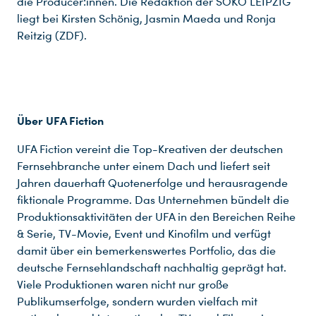
die Producer:innen. Die Redaktion der SOKO LEIPZIG
liegt bei Kirsten Schönig, Jasmin Maeda und Ronja
Reitzig (ZDF).
Du nutzt leider einen Browser, den wir nicht mehr unterstützen. Wir können nicht garantieren, dass die Webseite mit diesem Browser ordnungsgemäß funktioniert. Bitte lade einen aktuellen Browser herunter.
Über UFA Fiction
UFA Fiction vereint die Top-Kreativen der deutschen
Fernsehbranche unter einem Dach und liefert seit
Jahren dauerhaft Quotenerfolge und herausragende
fiktionale Programme. Das Unternehmen bündelt die
Produktionsaktivitäten der UFA in den Bereichen Reihe
& Serie, TV-Movie, Event und Kinofilm und verfügt
damit über ein bemerkenswertes Portfolio, das die
deutsche Fernsehlandschaft nachhaltig geprägt hat.
Viele Produktionen waren nicht nur große
Publikumserfolge, sondern wurden vielfach mit