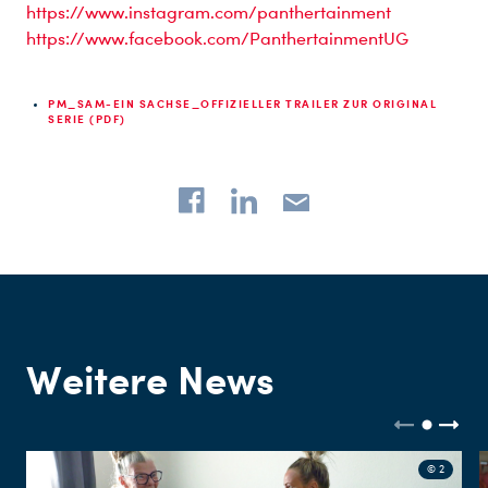
https://www.instagram.com/panthertainment
https://www.facebook.com/PanthertainmentUG
PM_SAM-EIN SACHSE_OFFIZIELLER TRAILER ZUR ORIGINAL
SERIE (PDF)
Weitere News
© 2