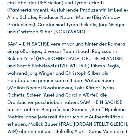
ein Label der UFA Fiction) und Tyron Ricketts
(Panthertainment). Ausführende Produzentin ist Leslie-
Alina Schäfer, Producer Naomi Marne (Big Window
Productions). Creator sind Tyron Ricketts, Jörg Winger
und Christoph Silber (NORDWAND).
SAM – EIN SACHSE vereint vor und hinter der Kamera
ein großartiges, diverses Team: Lead-Regisseurin
Soleen Yusef (HAUS OHNE DACH, DEUTSCHLAND89)
und Sarah Blaßkiewitz (IVIE WIE IVIE) führen Regie,
während Jörg Winger und Christoph Silber als
Headautoren gemeinsam mit dem Writers Room
(Malina Nnendi Nwabuonwor, Toks Körner, Tyron
Ricketts, Soleen Yusef und Carolin Würfel) die
Drehbücher geschrieben haben. SAM – EIN SACHSE
basiert auf der Biografie von Samuel „Sam“ Njankouo
Meffire, ohne jederzeit Anspruch auf Authentizität zu
erheben. Malick Bauer (FRAU JORDAN STELLT GLEICH,
WIR) übernimmt die Titelrolle; Alex – Sams Mentor, mit