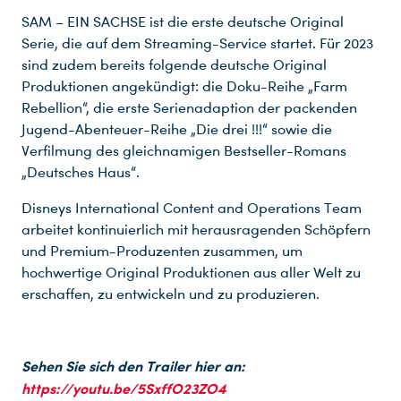
SAM – EIN SACHSE ist die erste deutsche Original
Serie, die auf dem Streaming-Service startet. Für 2023
sind zudem bereits folgende deutsche Original
Produktionen angekündigt: die Doku-Reihe „Farm
Rebellion“, die erste Serienadaption der packenden
Jugend-Abenteuer-Reihe „Die drei !!!“ sowie die
Verfilmung des gleichnamigen Bestseller-Romans
„Deutsches Haus“.
Disneys International Content and Operations Team
arbeitet kontinuierlich mit herausragenden Schöpfern
und Premium-Produzenten zusammen, um
hochwertige Original Produktionen aus aller Welt zu
erschaffen, zu entwickeln und zu produzieren.
Du nutzt leider einen Browser, den wir nicht mehr unterstützen. Wir können nicht garantieren, dass die Webseite mit diesem Browser ordnungsgemäß funktioniert. Bitte lade einen aktuellen Browser herunter.
Sehen Sie sich den Trailer hier an:
https://youtu.be/5SxffO23ZO4