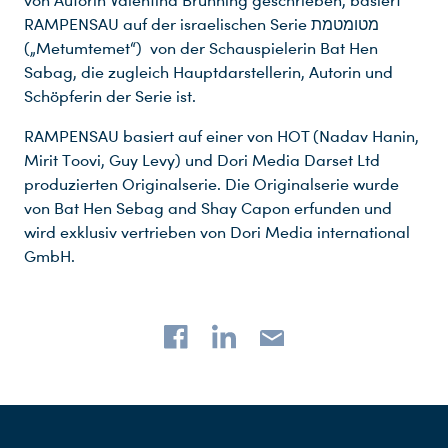
von Autorin Valentina Brühning geschrieben, basiert
Du nutzt leider einen Browser, den wir nicht mehr unterstützen. Wir können nicht garantieren, dass die Webseite mit diesem Browser ordnungsgemäß funktioniert. Bitte lade einen aktuellen Browser herunter.
RAMPENSAU auf der israelischen Serie מטומטמת
(„Metumtemet“) von der Schauspielerin Bat Hen
Sabag, die zugleich Hauptdarstellerin, Autorin und
Schöpferin der Serie ist.
RAMPENSAU basiert auf einer von HOT (Nadav Hanin,
Mirit Toovi, Guy Levy) und Dori Media Darset Ltd
produzierten Originalserie. Die Originalserie wurde
von Bat Hen Sebag and Shay Capon erfunden und
wird exklusiv vertrieben von Dori Media international
GmbH.