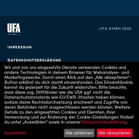
UFA GMBH 2026
IMPRESSUM
DATENSCHUTZERKLÄRUNG
Wir und von uns eingesetzte Dienste verwenden Cookies und
andere Technologien in deinem Browser für Webanalyse- und
COOKIE EINSTELLUNGEN
Marketingzwecke. Durch einen Klick auf den „Alle akzeptieren“-
Button erklärst du dich damit einverstanden. Das Einverständnis
kannst du jederzeit für die Zukunft widerrufen.
Bitte beachte,
dass diese sog. Drittländer wie die USA ggf. nicht die
Datenschutzstandards wie EU/EWR-Staaten haben können,
sodass deine Rechtsdurchsetzung erschwert und Zugriffe von
deren Behörden nicht ausgeschlossen werden können.
Weitere
Details zu den eingesetzten Cookies und Diensten, ihrer
Verwendung und zur Änderung der Cookie-Einstellungen findest
Copyrights: 1 - TVNOW_Florian Kolmer, 2 - RTLZWEI / UFA Show & Factual, 3 - VOX /
du unter „Auswählen“ sowie in unserer
Datenschutzerklärung
.
UFA Show & Factual, 4 - RTL/ Julia Feldhagen, 5 - ZDF/Sascha Hoecker, 6 - ARD
Degeto Film/UFA Fiction/Hans-Joachim Pfeiffer, 7 - Prime Video, 8 - Apple TV, 9 -
RTLZWEI
Auswählen
Alle ablehnen
Alle akzeptieren