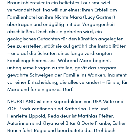
Braunkohlerevier in ein beliebtes Tourismusziel
verwandelt hat. Ina will nur eines: ihren Erbteil am
Familienhotel an ihre Nichte Mara (Lucy Gartner)
übertragen und endgültig mit der Vergangenheit
abschließen. Doch als sie gebeten wird, ein
geologisches Gutachten für den künstlich angelegten
See zu erstellen, stößt sie auf gefährliche Instabilitäten
– und auf die Schatten eines lange verdrängten
Familiengeheimnisses. Während Mara beginnt,
unbequeme Fragen zu stellen, gerät das sorgsam
gewahrte Schweigen der Familie ins Wanken. Ina steht
vor einer Entscheidung, die alles verändert – für sie, für
Mara und für ein ganzes Dorf.
NEUES LAND ist eine Koproduktion von UFA Mitte und
ZDF. Produzentinnen sind Katharina Rietz und
Henriette Lippold, Redakteur ist Matthias Pfeifer.
Autorinnen sind Khyana el Bitar & Dörte Franke, Esther
Rauch führt Regie und bearbeitete das Drehbuch.
Du nutzt leider einen Browser, den wir nicht mehr unterstützen. Wir können nicht garantieren, dass die Webseite mit diesem Browser ordnungsgemäß funktioniert. Bitte lade einen aktuellen Browser herunter.