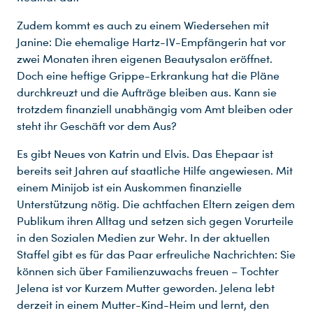
Zudem kommt es auch zu einem Wiedersehen mit
Janine: Die ehemalige Hartz-IV-Empfängerin hat vor
zwei Monaten ihren eigenen Beautysalon eröffnet.
Doch eine heftige Grippe-Erkrankung hat die Pläne
durchkreuzt und die Aufträge bleiben aus. Kann sie
trotzdem finanziell unabhängig vom Amt bleiben oder
steht ihr Geschäft vor dem Aus?
Es gibt Neues von Katrin und Elvis. Das Ehepaar ist
bereits seit Jahren auf staatliche Hilfe angewiesen. Mit
einem Minijob ist ein Auskommen finanzielle
Unterstützung nötig. Die achtfachen Eltern zeigen dem
Publikum ihren Alltag und setzen sich gegen Vorurteile
in den Sozialen Medien zur Wehr. In der aktuellen
Staffel gibt es für das Paar erfreuliche Nachrichten: Sie
können sich über Familienzuwachs freuen – Tochter
Jelena ist vor Kurzem Mutter geworden. Jelena lebt
derzeit in einem Mutter-Kind-Heim und lernt, den
Du nutzt leider einen Browser, den wir nicht mehr unterstützen. Wir können nicht garantieren, dass die Webseite mit diesem Browser ordnungsgemäß funktioniert. Bitte lade einen aktuellen Browser herunter.