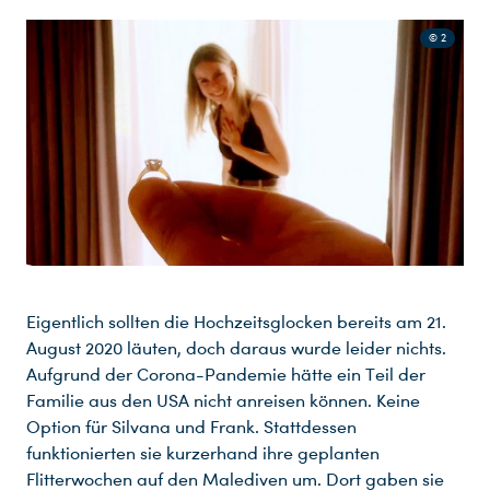
© 2
Eigentlich sollten die Hochzeitsglocken bereits am 21.
August 2020 läuten, doch daraus wurde leider nichts.
Aufgrund der Corona-Pandemie hätte ein Teil der
Familie aus den USA nicht anreisen können. Keine
Option für Silvana und Frank. Stattdessen
funktionierten sie kurzerhand ihre geplanten
Flitterwochen auf den Malediven um. Dort gaben sie
Du nutzt leider einen Browser, den wir nicht mehr unterstützen. Wir können nicht garantieren, dass die Webseite mit diesem Browser ordnungsgemäß funktioniert. Bitte lade einen aktuellen Browser herunter.