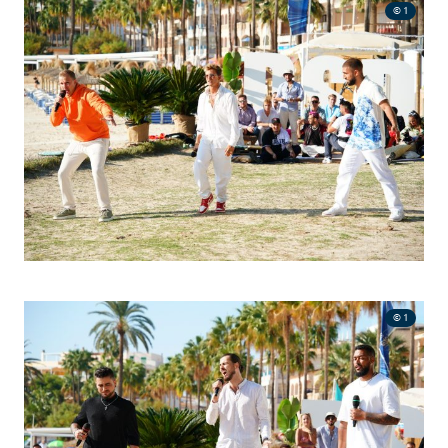
© 1
© 1