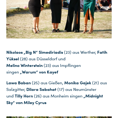
Du nutzt leider einen Browser, den wir nicht mehr unterstützen. Wir können nicht garantieren, dass die Webseite mit diesem Browser ordnungsgemäß funktioniert. Bitte lade einen aktuellen Browser herunter.
Nikolaos „Big N“ Simediriadis
Fatih
(23) aus Werther,
Yüksel
(28) aus Düsseldorf und
Melino Winterstein
(23) aus Impflingen
„Warum“ von Kayef
singen
Lawa Baban
Monika Gajek
(25) aus Gießen,
(21) aus
Dilara Sabahat
Salzgitter,
(17) aus Neumünster
Tilly Horn
„Midnight
und
(26) aus Monheim singen
Sky“ von Miley Cyrus