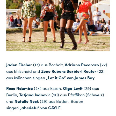
Jaden Fischer
Adriano Pecoraro
(17) aus Bocholt,
(22)
Zeno Rubens Barbieri Reuter
aus Ehlscheid und
(22)
„Let it Go“ von James Bay
aus München singen
Rose Ndumba
Olga Levit
(24) aus Essen,
(29) aus
Tatjana Ivanovic
Berlin,
(20) aus Pfäffikon (Schweiz)
Natalie Nock
und
(29) aus Baden-Baden
„abcdefu“ von GAYLE
singen