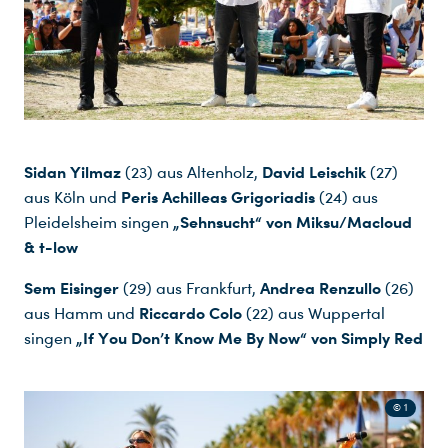
Sidan Yilmaz
David Leischik
(23) aus Altenholz,
(27)
Peris Achilleas Grigoriadis
aus Köln und
(24) aus
„Sehnsucht“ von Miksu/Macloud
Pleidelsheim singen
& t-low
Sem Eisinger
Andrea Renzullo
(29) aus Frankfurt,
(26)
Riccardo Colo
aus Hamm und
(22) aus Wuppertal
„If You Don’t Know Me By Now“ von Simply Red
singen
© 1