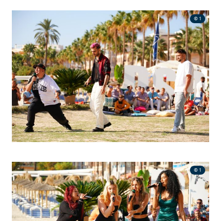
© 1
© 1