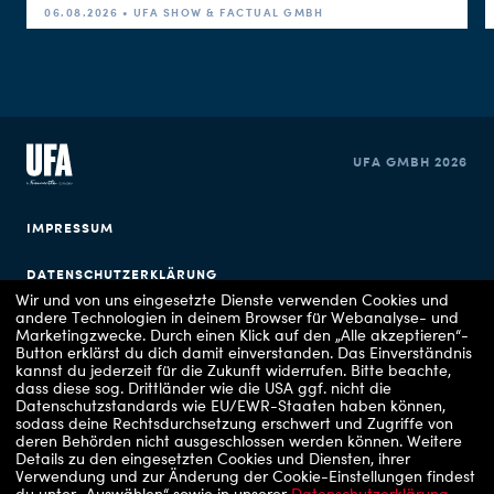
06.08.2026 • UFA SHOW & FACTUAL GMBH
UFA GMBH 2026
IMPRESSUM
DATENSCHUTZERKLÄRUNG
Wir und von uns eingesetzte Dienste verwenden Cookies und
andere Technologien in deinem Browser für Webanalyse- und
COOKIE EINSTELLUNGEN
Marketingzwecke. Durch einen Klick auf den „Alle akzeptieren“-
Button erklärst du dich damit einverstanden. Das Einverständnis
kannst du jederzeit für die Zukunft widerrufen.
Bitte beachte,
dass diese sog. Drittländer wie die USA ggf. nicht die
Datenschutzstandards wie EU/EWR-Staaten haben können,
sodass deine Rechtsdurchsetzung erschwert und Zugriffe von
deren Behörden nicht ausgeschlossen werden können.
Weitere
Details zu den eingesetzten Cookies und Diensten, ihrer
Verwendung und zur Änderung der Cookie-Einstellungen findest
Copyrights: 1 - RTL/Stefan Gregorowius, 2 - RTLZWEI / UFA Show & Factual, 3 - VOX /
du unter „Auswählen“ sowie in unserer
Datenschutzerklärung
.