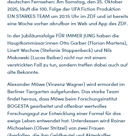
deutschen Fernsehen: Am Samstag, den 25. Oktober
2025, läuft die 100. Folge der UFA Fiction Produktion
EIN STARKES TEAM um 20:15 Uhr im ZDF und ist bereits
eine Woche vorher abrufbar im Web und App des ZDF.
In der Jubiläumsfolge FÜR IMMER JUNG haben die
Hauptkommissar:innen Otto Garber (Florian Martens),
Linett Wachow (Stefanie Stappenbeck) und Nils
Makowski (Lucas Reiber) nicht nur mit einem
verstrickten Fall zu tun, sondern treffen dabei auch auf
alte Bekannte.
Alexander Möwe (Vinzenz Wagner) wird ermordet im
Berliner Tiergarten aufgefunden. Das starke Team
findet heraus, dass Möwe beim Forschungsinstitut
BOGESTA gearbeitet und offenbar wertvolles
Forschungsgut zur Entwicklung einer Formel für das
ewige Leben entwendet hat. Unterdessen wird Rainer
Michaelsen (Oliver Stritzel) von zwei Frauen
überfallen, die ihm Geldbeutel und Aktenkoffer