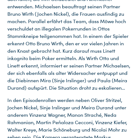
entwenden. Michaelsen beauftragt seinen Partner
Bruno Wirth (Jochen Nickel), die Frauen ausfindig zu
machen. Parallel erfährt das Team, dass Möwe hoch
verschuldet an illegalen Pokerrunden in Ottos
Stammkneipe teilgenommen hat. In einem der Spieler
erkennt Otto Bruno Wirth, den er vor vielen Jahren in
den Knast gebracht hat. Kurz darauf muss Linett
inkognito beim Poker ermitteln. Als Wirth Otto und
Linett erkennt, informiert er seinen Partner Michaelsen,
der sich ebenfalls als alter Widersacher entpuppt und
die Diebinnen Mira (Sinje Irslinger) und Paula (Meira
Durand) aufspürt. Die Situation droht zu eskalieren…
In den Episodenrollen werden neben Oliver Stritzel,
Jochen Nickel, Sinje Irslinger und Meira Durand unter
anderem Vinzenz Wagner, Manon Straché, Neda
Rahmanian, Martin Peñaloza Cecconi, Vinzenz Kiefer,
Walter Kreye, Marie Schöneburg und Nicolai Mohr zu
sehen sein. Die Kamera verantwortete Markus