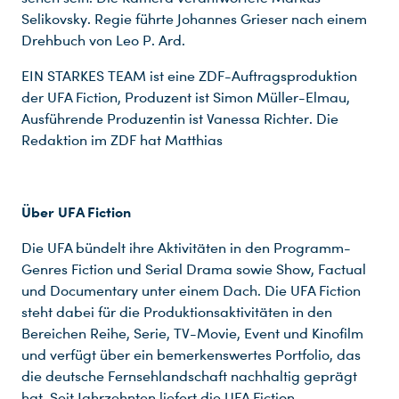
Selikovsky. Regie führte Johannes Grieser nach einem
Drehbuch von Leo P. Ard.
EIN STARKES TEAM ist eine ZDF-Auftragsproduktion
der UFA Fiction, Produzent ist Simon Müller-Elmau,
Ausführende Produzentin ist Vanessa Richter. Die
Redaktion im ZDF hat Matthias
Über UFA Fiction
Die UFA bündelt ihre Aktivitäten in den Programm-
Genres Fiction und Serial Drama sowie Show, Factual
und Documentary unter einem Dach. Die UFA Fiction
steht dabei für die Produktionsaktivitäten in den
Bereichen Reihe, Serie, TV-Movie, Event und Kinofilm
und verfügt über ein bemerkenswertes Portfolio, das
Du nutzt leider einen Browser, den wir nicht mehr unterstützen. Wir können nicht garantieren, dass die Webseite mit diesem Browser ordnungsgemäß funktioniert. Bitte lade einen aktuellen Browser herunter.
die deutsche Fernsehlandschaft nachhaltig geprägt
hat. Seit Jahrzehnten liefert die UFA Fiction