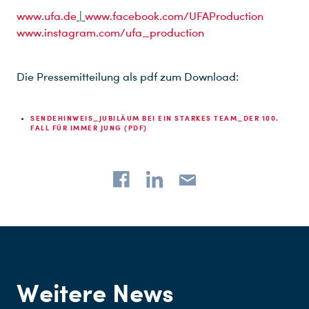
www.ufa.de
|
www.facebook.com/UFAProduction
www.instagram.com/ufa_production
Die Pressemitteilung als pdf zum Download:
SENDEHINWEIS_JUBILÄUM BEI EIN STARKES TEAM_DER 100.
FALL FÜR IMMER JUNG (PDF)
Weitere News