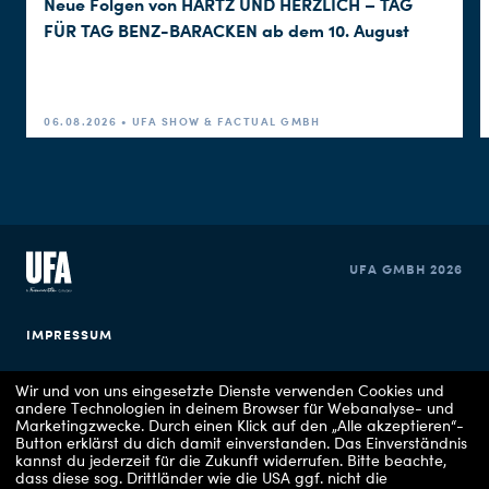
Neue Folgen von HARTZ UND HERZLICH – TAG
FÜR TAG BENZ-BARACKEN ab dem 10. August
06.08.2026 • UFA SHOW & FACTUAL GMBH
UFA GMBH 2026
IMPRESSUM
DATENSCHUTZERKLÄRUNG
Wir und von uns eingesetzte Dienste verwenden Cookies und
andere Technologien in deinem Browser für Webanalyse- und
Marketingzwecke. Durch einen Klick auf den „Alle akzeptieren“-
COOKIE EINSTELLUNGEN
Button erklärst du dich damit einverstanden. Das Einverständnis
kannst du jederzeit für die Zukunft widerrufen.
Bitte beachte,
dass diese sog. Drittländer wie die USA ggf. nicht die