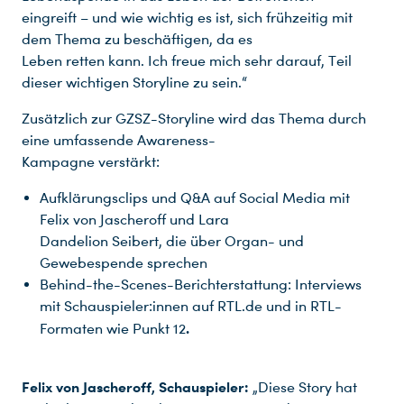
eingreift – und wie wichtig es ist, sich frühzeitig mit
dem Thema zu beschäftigen, da es
Leben retten kann. Ich freue mich sehr darauf, Teil
dieser wichtigen Storyline zu sein.“
Zusätzlich zur GZSZ-Storyline wird das Thema durch
eine umfassende Awareness-
Kampagne verstärkt:
Aufklärungsclips und Q&A auf Social Media mit
Felix von Jascheroff und Lara
Dandelion Seibert, die über Organ- und
Gewebespende sprechen
Du nutzt leider einen Browser, den wir nicht mehr unterstützen. Wir können nicht garantieren, dass die Webseite mit diesem Browser ordnungsgemäß funktioniert. Bitte lade einen aktuellen Browser herunter.
Behind-the-Scenes-Berichterstattung: Interviews
mit Schauspieler:innen auf RTL.de und in RTL-
.
Formaten wie Punkt 12
Felix von Jascheroff, Schauspieler:
„Diese Story hat