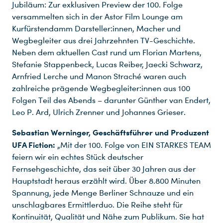
Jubiläum: Zur exklusiven Preview der 100. Folge
versammelten sich in der Astor Film Lounge am
Kurfürstendamm Darsteller:innen, Macher und
Wegbegleiter aus drei Jahrzehnten TV-Geschichte.
Neben dem aktuellen Cast rund um Florian Martens,
Stefanie Stappenbeck, Lucas Reiber, Jaecki Schwarz,
Arnfried Lerche und Manon Straché waren auch
zahlreiche prägende Wegbegleiter:innen aus 100
Folgen Teil des Abends – darunter Günther van Endert,
Leo P. Ard, Ulrich Zrenner und Johannes Grieser.
Sebastian Werninger, Geschäftsführer und Produzent
UFA Fiction:
„Mit der 100. Folge von EIN STARKES TEAM
feiern wir ein echtes Stück deutscher
Fernsehgeschichte, das seit über 30 Jahren aus der
Hauptstadt heraus erzählt wird. Über 8.800 Minuten
Spannung, jede Menge Berliner Schnauze und ein
unschlagbares Ermittlerduo. Die Reihe steht für
Kontinuität, Qualität und Nähe zum Publikum. Sie hat