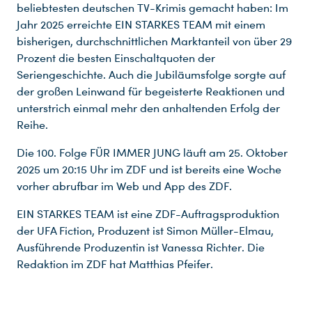
beliebtesten deutschen TV-Krimis gemacht haben: Im
Jahr 2025 erreichte EIN STARKES TEAM mit einem
bisherigen, durchschnittlichen Marktanteil von über 29
Prozent die besten Einschaltquoten der
Seriengeschichte. Auch die Jubiläumsfolge sorgte auf
der großen Leinwand für begeisterte Reaktionen und
Du nutzt leider einen Browser, den wir nicht mehr unterstützen. Wir können nicht garantieren, dass die Webseite mit diesem Browser ordnungsgemäß funktioniert. Bitte lade einen aktuellen Browser herunter.
unterstrich einmal mehr den anhaltenden Erfolg der
Reihe.
Die 100. Folge FÜR IMMER JUNG läuft am 25. Oktober
2025 um 20:15 Uhr im ZDF und ist bereits eine Woche
vorher abrufbar im Web und App des ZDF.
EIN STARKES TEAM ist eine ZDF-Auftragsproduktion
der UFA Fiction, Produzent ist Simon Müller-Elmau,
Ausführende Produzentin ist Vanessa Richter. Die
Redaktion im ZDF hat Matthias Pfeifer.