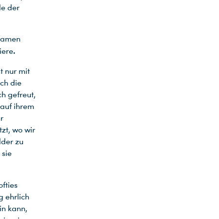
le der
reamen
.
iere
t nur mit
ch die
h gefreut,
 auf ihrem
r
zt, wo wir
lder zu
 sie
ofties
g ehrlich
in kann,