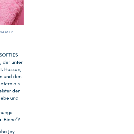
(SAMIR
 SOFTIES
 der unter
t. Hassan,
ln und den
dfern als
eister der
iebe und
ehungs-
a-Biene“?
sha Joy