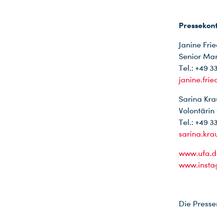
Pressekont
Janine Frie
Senior Ma
Tel.: +49 3
janine.fri
Sarina Kra
Volontäri
Tel.: +49 3
sarina.kr
www.ufa.d
www.insta
Die Presse