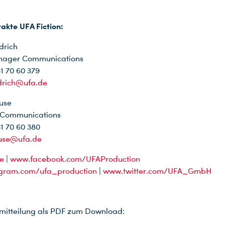
akte UFA Fiction:
drich
nager Communications
31 70 60 379
edrich@ufa.de
use
n Communications
31 70 60 380
ause@ufa.de
e
|
www.facebook.com/UFAProduction
gram.com/ufa_production
|
www.twitter.com/UFA_GmbH
mitteilung als PDF zum Download: