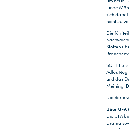
um neue Per
junge Männ
sich dabei
nicht zu v
Die fünftei
Nachwuchsf
Stoffen üb
Branchenve
SOFTIES is
Adler, Reg
und das Dr
Meining. D
Du nutzt leider einen Browser, den wir nicht mehr unterstützen. Wir können nicht garantieren, dass die Webseite mit diesem Browser ordnungsgemäß funktioniert. Bitte lade einen aktuellen Browser herunter.
Die Serie 
Über UFA F
Die UFA bü
Drama sowi