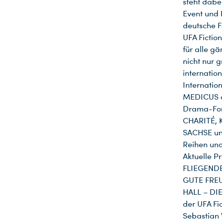
steht dabe
Event und 
deutsche F
UFA Fictio
für alle g
nicht nur 
internatio
Internatio
MEDICUS o
Drama-Fo
CHARITÉ, 
SACHSE un
Reihen un
Aktuelle P
FLIEGENDE
GUTE FRE
HALL – DI
der UFA Fi
Sebastian 