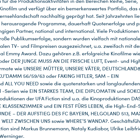
i für die Produktionsaktivitäten in den Bereichen Reihe, Serie,
Kinofilm und verfügt über ein bemerkenswertes Portfolio, das 
ernsehlandschaft nachhaltig geprägt hat. Seit Jahrzehnten lief
n herausragende Programme, dauerhaft Quotenerfolge und p
ängigen Partner, national und international. Viele Produktione
große Publikumserfolge, sondern wurden vielfach mit national
nalen TV- und Filmpreisen ausgezeichnet, u.a. zweifach mit d
nal Emmy Award. Dazu gehören z.B. erfolgreiche Kinofilme wi
der DER JUNGE MUSS AN DIE FRISCHE LUFT, Event- und Hig
rmate wie UNSERE MÜTTER, UNSERE VÄTER, DEUTSCHLAND8
KU’DAMM 56/59/63 oder FAKING HITLER, SAM – EIN
d ALL YOU NEED sowie die quotenstarken und langlaufenden
d -Serien wie EIN STARKES TEAM, DIE DIPLOMATIN und SOKO
roduktionen der UFA Fiction sind u.a. die Kinoproduktionen DA
 KLASSENZIMMER und EIN FEST FÜRS LEBEN, die High-End-S
UNDE – DER AUFSTIEG DES FC BAYERN, HELGOLAND 513, M
E WELT ZWISCHEN UNS sowie WHERE’S WANDA?. Geschäftsführ
ction sind Markus Brunnemann, Nataly Kudiabor, Ulrike Leibfr
Werninger.