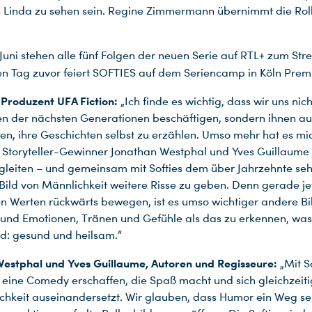
 Linda zu sehen sein. Regine Zimmermann übernimmt die Rol
Juni stehen alle fünf Folgen der neuen Serie auf RTL+ zum St
nen Tag zuvor feiert SOFTIES auf dem Seriencamp in Köln Prem
, Produzent UFA Fiction:
„Ich finde es wichtig, dass wir uns nich
 der nächsten Generationen beschäftigen, sondern ihnen au
n, ihre Geschichten selbst zu erzählen. Umso mehr hat es mic
 Storyteller-Gewinner Jonathan Westphal und Yves Guillaume
leiten – und gemeinsam mit Softies dem über Jahrzehnte seh
 Bild von Männlichkeit weitere Risse zu geben. Denn gerade jet
len Werten rückwärts bewegen, ist es umso wichtiger andere Bi
 und Emotionen, Tränen und Gefühle als das zu erkennen, was
ind: gesund und heilsam.“
estphal und Yves Guillaume, Autoren und Regisseure:
„Mit S
r eine Comedy erschaffen, die Spaß macht und sich gleichzeiti
chkeit auseinandersetzt. Wir glauben, dass Humor ein Weg se