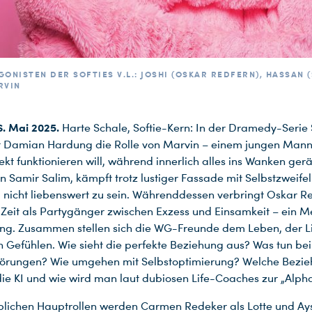
GONISTEN DER SOFTIES V.L.: JOSHI (OSKAR REDFERN), HASSAN 
RVIN
. Mai 2025.
Harte Schale, Softie-Kern: In der Dramedy-Serie
 Damian Hardung die Rolle von Marvin – einem jungen Mann,
ekt funktionieren will, während innerlich alles ins Wanken gerä
on Samir Salim, kämpft trotz lustiger Fassade mit Selbstzweife
nicht liebenswert zu sein. Währenddessen verbringt Oskar Re
e Zeit als Partygänger zwischen Exzess und Einsamkeit – ein M
ng. Zusammen stellen sich die WG-Freunde dem Leben, der L
en Gefühlen. Wie sieht die perfekte Beziehung aus? Was tun bei
törungen? Wie umgehen mit Selbstoptimierung? Welche Bezi
die KI und wie wird man laut dubiosen Life-Coaches zur „Alph
blichen Hauptrollen werden Carmen Redeker als Lotte und Ay