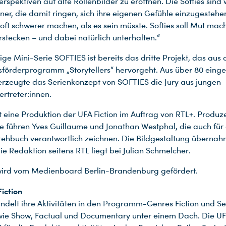
spektiven auf alte Rollenbilder zu eröffnen. Die Softies sind 
er, die damit ringen, sich ihre eigenen Gefühle einzugestehe
 oft schwerer machen, als es sein müsste. Softies soll Mut mach
erstecken – und dabei natürlich unterhalten.“
lige Mini-Serie SOFTIES ist bereits das dritte Projekt, das au
örderprogramm „Storytellers“ hervorgeht. Aus über 80 einge
erzeugte das Serienkonzept von SOFTIES die Jury aus jungen
rtreter:innen.
t eine Produktion der UFA Fiction im Auftrag von RTL+. Produzen
ie führen Yves Guillaume und Jonathan Westphal, die auch für 
ehbuch verantwortlich zeichnen. Die Bildgestaltung überna
ie Redaktion seitens RTL liegt bei Julian Schmelcher.
wird vom Medienboard Berlin-Brandenburg gefördert.
iction
ndelt ihre Aktivitäten in den Programm-Genres Fiction und Se
e Show, Factual und Documentary unter einem Dach. Die UFA