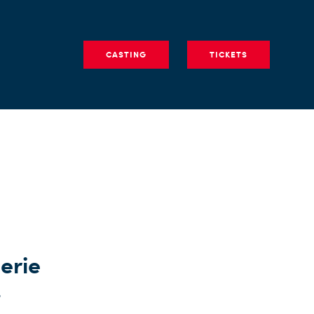
CASTING
TICKETS
erie
+