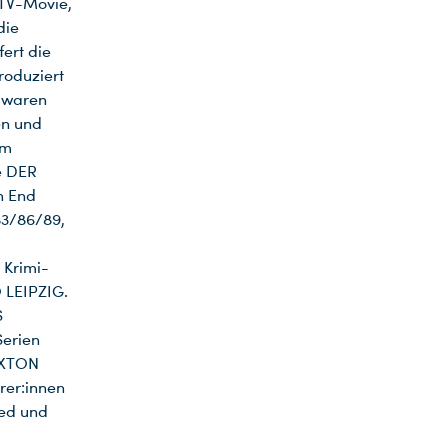
 TV-Movie,
die
ert die
roduziert
n waren
en und
em
e DER
h End
3/86/89,
 Krimi-
 LEIPZIG.
S
erien
AXTON
er:innen
ied und