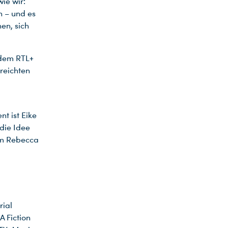
wie wir:
n – und es
en, sich
s dem RTL+
reichten
t ist Eike
die Idee
hm Rebecca
rial
 Fiction