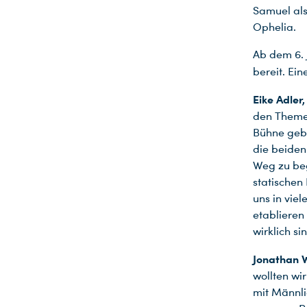
Samuel als
Ophelia.
Ab dem 6. 
bereit. Ei
Eike Adler
den Themen
Bühne gebe
die beiden
Weg zu beg
statischen
uns in vie
etablieren
wirklich s
Jonathan W
wollten wi
mit Männli