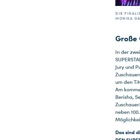
DIE FINALI
MONIKA GA
Große 
In der zw
SUPERSTAR 
Jury und P
Zuschauer
um den Tit
Am kommend
Berisha, Se
Zuschauer:
neben 100.
Möglichkei
Das sind d
DEN SUPE