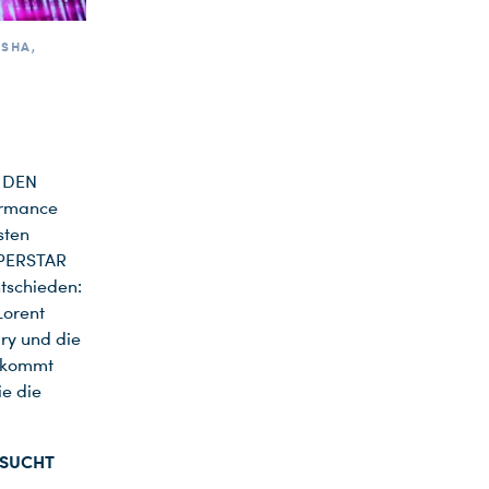
ISHA,
T DEN
ormance
sten
UPERSTAR
tschieden:
Lorent
ury und die
bekommt
ie die
D SUCHT