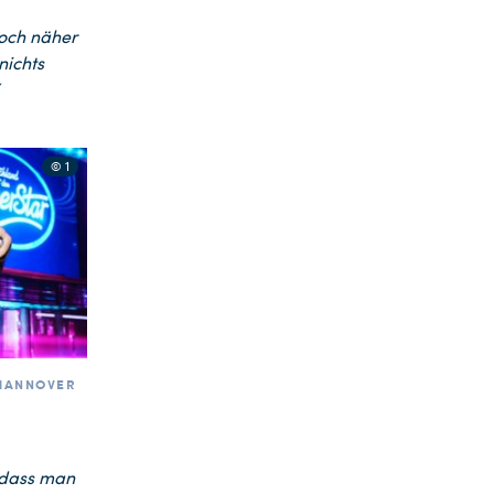
 noch näher
nichts
© 1
 HANNOVER
 dass man