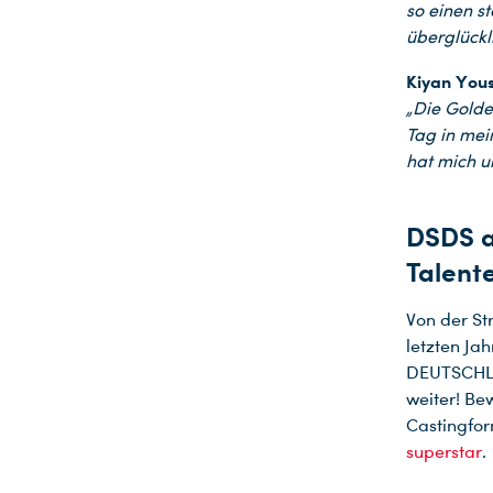
so einen s
überglückl
Kiyan You
„Die Golde
Tag in mei
hat mich u
DSDS a
Talent
Von der St
letzten Ja
DEUTSCHLA
weiter! Be
Castingfor
superstar
.