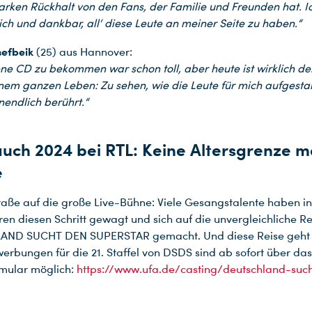
tarken Rückhalt von den Fans, der Familie und Freunden hat. I
ich und dankbar, all‘ diese Leute an meiner Seite zu haben.“
sefbeik
(25) aus Hannover:
ne CD zu bekommen war schon toll, aber heute ist wirklich de
nem ganzen Leben: Zu sehen, wie die Leute für mich aufgesta
nendlich berührt.“
uch 2024 bei RTL: Keine Altersgrenze m
e
raße auf die große Live-Bühne: Viele Gesangstalente haben i
hren diesen Schritt gewagt und sich auf die unvergleichliche R
ND SUCHT DEN SUPERSTAR gemacht. Und diese Reise geht 
werbungen für die 21. Staffel von DSDS sind ab sofort über das
mular möglich:
https://www.ufa.de/casting/deutschland-suc