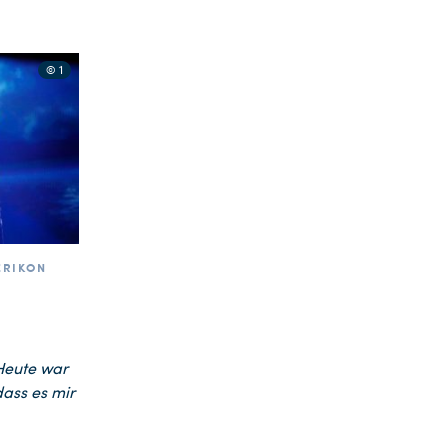
© 1
ERIKON
Heute war
dass es mir