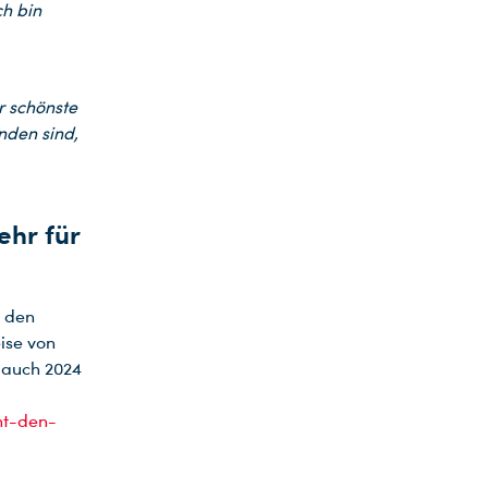
ch bin
r schönste
nden sind,
ehr für
n den
eise von
auch 2024
ht-den-