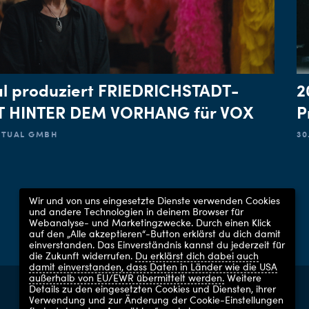
al produziert FRIEDRICHSTADT-
2
LT HINTER DEM VORHANG für VOX
P
ACTUAL GMBH
30
Wir und von uns eingesetzte Dienste verwenden Cookies
und andere Technologien in deinem Browser für
Webanalyse- und Marketingzwecke. Durch einen Klick
auf den „Alle akzeptieren“-Button erklärst du dich damit
einverstanden. Das Einverständnis kannst du jederzeit für
die Zukunft widerrufen.
Du erklärst dich dabei auch
damit einverstanden, dass Daten in Länder wie die USA
außerhalb von EU/EWR übermittelt werden.
Weitere
Details zu den eingesetzten Cookies und Diensten, ihrer
UFA GMBH 2026
Verwendung und zur Änderung der Cookie-Einstellungen