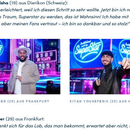
isha
(19) aus Dierikon (Schweiz):
 erleichtert, weil ich diesen Schritt so sehr wollte. Jetzt bin ich
Traum, Superstar zu werden, das ist Wahnsinn! Ich habe mit 
 aber meinen Fans vertraut – ich bin so dankbar und so stolz!“
© 1
GER (29) AUS FRANKFURT
KIYAN YOUSEFBEIK (25) AUS
ger
(29) aus Frankfurt:
kt sich für das Lob, das man bekommt, erwartet aber nicht,