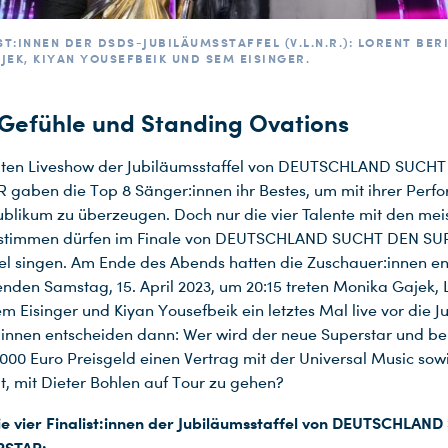
ST:INNEN DER DSDS-JUBILÄUMSSTAFFEL (V.L.N.R.): LORENT BER
JEK, KIYAN YOUSEFBEIK UND SEM EISINGER.
Gefühle und Standing Ovations
eiten Liveshow der Jubiläumsstaffel von DEUTSCHLAND SUCH
gaben die Top 8 Sänger:innen ihr Bestes, um mit ihrer Perf
ublikum zu überzeugen. Doch nur die vier Talente mit den mei
stimmen dürfen im Finale von DEUTSCHLAND SUCHT DEN S
el singen. Am Ende des Abends hatten die Zuschauer:innen en
en Samstag, 15. April 2023, um 20:15 treten Monika Gajek, 
m Eisinger und Kiyan Yousefbeik ein letztes Mal live vor die J
innen entscheiden dann: Wer wird der neue Superstar und 
000 Euro Preisgeld einen Vertrag mit der Universal Music sow
t, mit Dieter Bohlen auf Tour zu gehen?
ie vier Finalist:innen der Jubiläumsstaffel von DEUTSCHLAN
RSTAR: