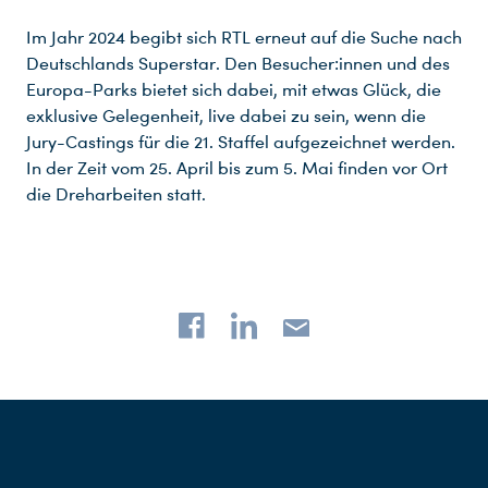
Im Jahr 2024 begibt sich RTL erneut auf die Suche nach
Deutschlands Superstar. Den Besucher:innen und des
Europa-Parks bietet sich dabei, mit etwas Glück, die
exklusive Gelegenheit, live dabei zu sein, wenn die
Jury-Castings für die 21. Staffel aufgezeichnet werden.
In der Zeit vom 25. April bis zum 5. Mai finden vor Ort
die Dreharbeiten statt.
Du nutzt leider einen Browser, den wir nicht mehr unterstützen. Wir können nicht garantieren, dass die Webseite mit diesem Browser ordnungsgemäß funktioniert. Bitte lade einen aktuellen Browser herunter.