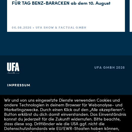
FÜR TAG BENZ-BARACKEN ab dem 10. August
06.08.2026 • UFA SHOW & FACTUAL GMBH
UFA GMBH 2026
IMPRESSUM
DATENSCHUTZERKLÄRUNG
Wir und von uns eingesetzte Dienste verwenden Cookies und
andere Technologien in deinem Browser für Webanalyse- und
Marketingzwecke. Durch einen Klick auf den „Alle akzeptieren“-
COOKIE EINSTELLUNGEN
Button erklärst du dich damit einverstanden. Das Einverständnis
kannst du jederzeit für die Zukunft widerrufen.
Bitte beachte,
dass diese sog. Drittländer wie die USA ggf. nicht die
Datenschutzstandards wie EU/EWR-Staaten haben können,