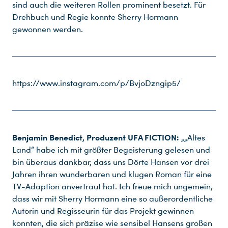
sind auch die weiteren Rollen prominent besetzt. Für
Drehbuch und Regie konnte Sherry Hormann
gewonnen werden.
https://www.instagram.com/p/BvjoDzngip5/
Benjamin Benedict, Produzent UFA FICTION:
„„Altes
Land“ habe ich mit größter Begeisterung gelesen und
bin überaus dankbar, dass uns Dörte Hansen vor drei
Jahren ihren wunderbaren und klugen Roman für eine
TV-Adaption anvertraut hat. Ich freue mich ungemein,
dass wir mit Sherry Hormann eine so außerordentliche
Autorin und Regisseurin für das Projekt gewinnen
konnten, die sich präzise wie sensibel Hansens großen