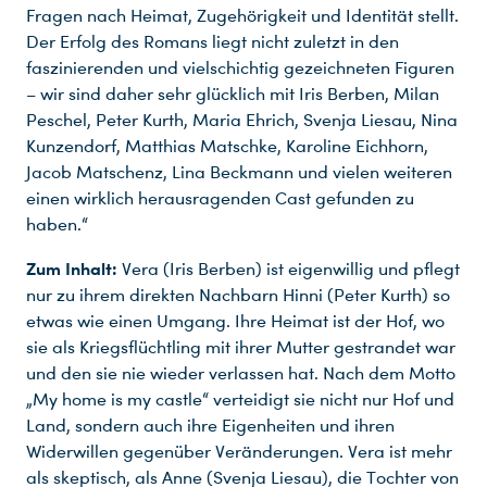
Fragen nach Heimat, Zugehörigkeit und Identität stellt.
Der Erfolg des Romans liegt nicht zuletzt in den
faszinierenden und vielschichtig gezeichneten Figuren
– wir sind daher sehr glücklich mit Iris Berben, Milan
Peschel, Peter Kurth, Maria Ehrich, Svenja Liesau, Nina
Kunzendorf, Matthias Matschke, Karoline Eichhorn,
Jacob Matschenz, Lina Beckmann und vielen weiteren
einen wirklich herausragenden Cast gefunden zu
haben.“
Zum Inhalt:
Vera (Iris Berben) ist eigenwillig und pflegt
nur zu ihrem direkten Nachbarn Hinni (Peter Kurth) so
etwas wie einen Umgang. Ihre Heimat ist der Hof, wo
sie als Kriegsflüchtling mit ihrer Mutter gestrandet war
und den sie nie wieder verlassen hat. Nach dem Motto
„My home is my castle“ verteidigt sie nicht nur Hof und
Land, sondern auch ihre Eigenheiten und ihren
Widerwillen gegenüber Veränderungen. Vera ist mehr
als skeptisch, als Anne (Svenja Liesau), die Tochter von