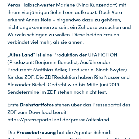
Veras Halbschwester Marlene (Nina Kunzendorf) mit
ihrem vierjährigen Sohn Leon aufkreuzt. Doch Vera
erkennt Annes Nöte – nirgendwo dazu zu gehören,
Du nutzt leider einen Browser, den wir nicht mehr unterstützen. Wir können nicht garantieren, dass die Webseite mit diesem Browser ordnungsgemäß funktioniert. Bitte lade einen aktuellen Browser herunter.
nicht angekommen zu sein, ein Zuhause zu suchen und
Wurzeln schlagen zu wollen. Diese beiden Frauen
verbindet viel mehr, als sie ahnen.
Altes Land
„
“ ist eine Produktion der UFA FICTION
(Produzent: Benjamin Benedict, Ausführender
Produzent: Matthias Adler, Producerin: Sinah Swyter)
für das ZDF. Die ZDFRedaktion haben Rita Nasser und
Alexander Bickel. Gedreht wird bis Mitte Juni 2019.
Sendetermine im ZDF stehen noch nicht fest.
Drehstartfotos
Erste
stehen über das Presseportal des
ZDF zum Download bereit:
https://presseportal.zdf.de/presse/altesland
Pressebetreuung
Die
hat die Agentur Schmidt