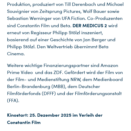
Produktion, produziert von Till Derenbach und Michael
Souvignier von Zeitsprung Pictures, Wolf Bauer sowie
Sebastian Werninger von UFA Fiction. Co-Produzenten
DER MEDICUS 2
sind Constantin Film und Beta.
wird
erneut von Regisseur Philipp Stölzl inszeniert,
basierend auf einer Geschichte von Jan Berger und
Philipp Stölzl. Den Weltvertrieb übernimmt Beta
Cinema.
Weitere wichtige Finanzierungspartner sind Amazon
Prime Video und das ZDF. Gefördert wird der Film von
der Film- und Medienstiftung NRW, dem Medienboard
Berlin-Brandenburg (MBB), dem Deutscher
Filmförderfonds (DFFF) und der Filmförderungsanstalt
(FFA).
Du nutzt leider einen Browser, den wir nicht mehr unterstützen. Wir können nicht garantieren, dass die Webseite mit diesem Browser ordnungsgemäß funktioniert. Bitte lade einen aktuellen Browser herunter.
Kinostart: 25. Dezember 2025 im Verleih der
Constantin Film