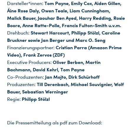
Tom Payne, Emily Cox, Aiden Gillen,
Darsteller*innen:
Áine Rose Daly, Owen Teale, Liam Cunningham,
Malick Bauer, Jaouhar Ben Ayed, Harry Redding, Rosie
Boore, Anne Ratte-Polle, Francis Fulton-Smith u.v.m.
Stewart Harcourt, Philipp Stölzl, Caroline
Drehbuch:
Bruckner sowie Jan Berger und Marc O. Seng
Cristian Parra (Amazon Prime
Finanzierungspartner:
Video), Frank Zervos (ZDF)
Oliver Berben, Martin
Executive Producers:
Bachmann, David Kehrl, Tom Payne
Jan Mojto, Dirk Schürhoff
Co-Produzenten:
Till Derenbach, Michael Souvignier, Wolf
Produzenten:
Bauer, Sebastian Werninger
Philipp Stölzl
Regie:
Die Pressemitteilung als pdf zum Download: