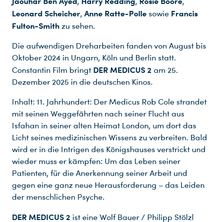
Jaouhar Ben Ayed
Harry Redding
Rosie Boore
,
,
,
Leonard Scheicher
Anne Ratte-Polle
Francis
,
sowie
Fulton-Smith
zu sehen.
Die aufwendigen Dreharbeiten fanden von August bis
Oktober 2024 in Ungarn, Köln und Berlin statt.
DER MEDICUS 2
Constantin Film bringt
am 25.
Dezember 2025 in die deutschen Kinos.
Inhalt: 11. Jahrhundert: Der Medicus Rob Cole strandet
mit seinen Weggefährten nach seiner Flucht aus
Isfahan in seiner alten Heimat London, um dort das
Licht seines medizinischen Wissens zu verbreiten. Bald
wird er in die Intrigen des Königshauses verstrickt und
wieder muss er kämpfen: Um das Leben seiner
Patienten, für die Anerkennung seiner Arbeit und
gegen eine ganz neue Herausforderung – das Leiden
der menschlichen Psyche.
DER MEDICUS 2
ist eine Wolf Bauer / Philipp Stölzl