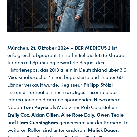
München, 21. Oktober 2024 –
DER MEDICUS 2
ist
erfolgreich abgedreht: In Berlin fiel die letzte Klappe
für das mit Spannung erwartete Sequel des
Historienepos, das 2013 allein in Deutschland über 3,6
Mio. Kinobesucher*innen begeisterte und in über 60
Philipp Stölzl
Länder verkauft wurde. Regisseur
inszeniert erneut ein hochkarätiges Ensemble aus
internationalen Stars und spannenden Newcomern:
Tom Payne
Neben
als Mediziner Rob Cole stehen
Emily Cox
Aidan Gillen
Áine Rose Daly, Owen Teale
,
,
Liam Cunningham
und
gemeinsam vor der Kamera. In
Malick Bauer
weiteren Rollen sind unter anderem
,