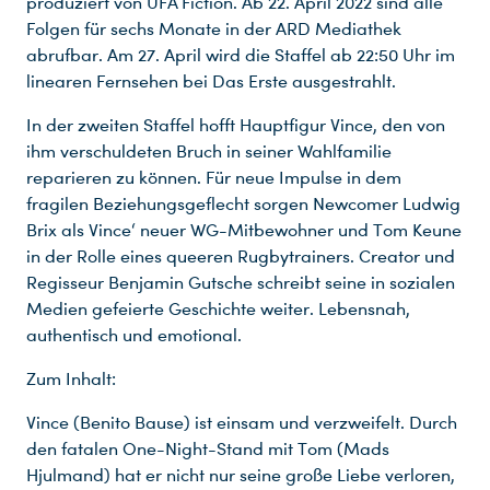
produziert von UFA Fiction. Ab 22. April 2022 sind alle
Folgen für sechs Monate in der ARD Mediathek
abrufbar. Am 27. April wird die Staffel ab 22:50 Uhr im
linearen Fernsehen bei Das Erste ausgestrahlt.
In der zweiten Staffel hofft Hauptfigur Vince, den von
ihm verschuldeten Bruch in seiner Wahlfamilie
reparieren zu können. Für neue Impulse in dem
fragilen Beziehungsgeflecht sorgen Newcomer Ludwig
Brix als Vince‘ neuer WG-Mitbewohner und Tom Keune
in der Rolle eines queeren Rugbytrainers. Creator und
Regisseur Benjamin Gutsche schreibt seine in sozialen
Medien gefeierte Geschichte weiter. Lebensnah,
authentisch und emotional.
Zum Inhalt:
Vince (Benito Bause) ist einsam und verzweifelt. Durch
den fatalen One-Night-Stand mit Tom (Mads
Hjulmand) hat er nicht nur seine große Liebe verloren,