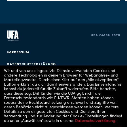
UFA GMBH 2026
IMPRESSUM
DATENSCHUTZERKLÄRUNG
Wir und von uns eingesetzte Dienste verwenden Cookies und
andere Technologien in deinem Browser für Webanalyse- und
COOKIE EINSTELLUNGEN
Marketingzwecke. Durch einen Klick auf den „Alle akzeptieren“-
Button erklärst du dich damit einverstanden. Das Einverständnis
kannst du jederzeit für die Zukunft widerrufen.
Bitte beachte,
dass diese sog. Drittländer wie die USA ggf. nicht die
Datenschutzstandards wie EU/EWR-Staaten haben können,
sodass deine Rechtsdurchsetzung erschwert und Zugriffe von
deren Behörden nicht ausgeschlossen werden können.
Weitere
Details zu den eingesetzten Cookies und Diensten, ihrer
Verwendung und zur Änderung der Cookie-Einstellungen findest
Copyrights: 1 - ARD Degeto/ UFA Fiction/ J. Moritz Kaethner, 2 - RTLZWEI / UFA Show
du unter „Auswählen“ sowie in unserer
Datenschutzerklärung
.
& Factual, 3 - VOX / UFA Show & Factual, 4 - RTL/ Julia Feldhagen, 5 - ZDF/Sascha
Hoecker, 6 - ARD Degeto Film/UFA Fiction/Hans-Joachim Pfeiffer, 7 - Prime Video, 8 -