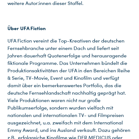
weitere Autor:innen dieser Staffel.
Über UFA Fiction
UFA Fiction vereint die Top-Kreativen der deutschen
Fernsehbranche unter einem Dach und liefert seit
Jahren dauerhaft Quotenerfolge und herausragende
fiktionale Programme. Das Unternehmen bündelt die
Produktionsaktivitäten der UFA in den Bereichen Reihe
& Serie, TV-Movie, Event und Kinofilm und verfügt
Du nutzt leider einen Browser, den wir nicht mehr unterstützen. Wir können nicht garantieren, dass die Webseite mit diesem Browser ordnungsgemäß funktioniert. Bitte lade einen aktuellen Browser herunter.
damit über ein bemerkenswertes Portfolio, das die
deutsche Fernsehlandschaft nachhaltig geprägt hat.
Viele Produktionen waren nicht nur große
Publikumserfolge, sondern wurden vielfach mit
nationalen und internationalen TV- und Filmpreisen
ausgezeichnet, u.a. zweifach mit dem International
Emmy Award, und ins Ausland verkauft. Dazu gehören
z.B. erfolgreiche Kinofilme wie DER MEDICUS oder