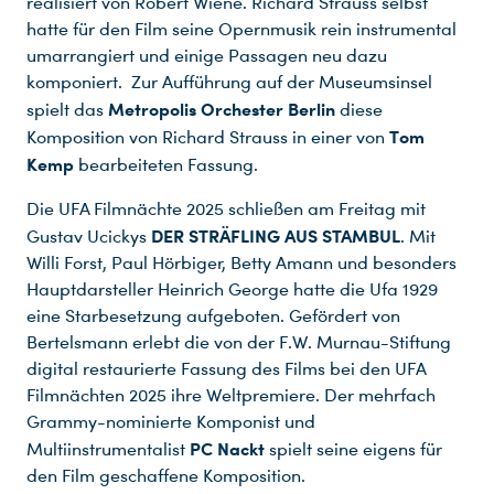
realisiert von Robert Wiene. Richard Strauss selbst
hatte für den Film seine Opernmusik rein instrumental
umarrangiert und einige Passagen neu dazu
komponiert. Zur Aufführung auf der Museumsinsel
Metropolis Orchester Berlin
spielt das
diese
Tom
Komposition von Richard Strauss in einer von
Kemp
bearbeiteten Fassung.
Die UFA Filmnächte 2025 schließen am Freitag mit
DER STRÄFLING AUS STAMBUL
Gustav Ucickys
. Mit
Willi Forst, Paul Hörbiger, Betty Amann und besonders
Hauptdarsteller Heinrich George hatte die Ufa 1929
eine Starbesetzung aufgeboten. Gefördert von
Bertelsmann erlebt die von der F.W. Murnau-Stiftung
digital restaurierte Fassung des Films bei den UFA
Filmnächten 2025 ihre Weltpremiere. Der mehrfach
Grammy-nominierte Komponist und
PC Nackt
Multiinstrumentalist
spielt seine eigens für
den Film geschaffene Komposition.