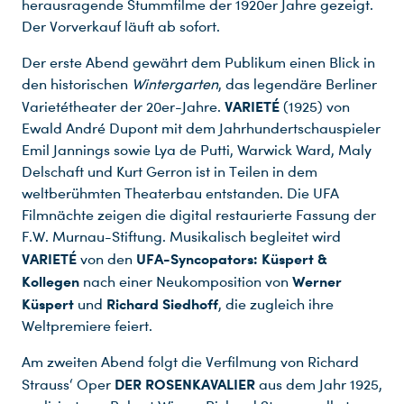
herausragende Stummfilme der 1920er Jahre gezeigt.
Der Vorverkauf läuft ab sofort.
Der erste Abend gewährt dem Publikum einen Blick in
den historischen
Wintergarten
, das legendäre Berliner
VARIETÉ
Varietétheater der 20er-Jahre.
(1925) von
Ewald André Dupont mit dem Jahrhundertschauspieler
Emil Jannings sowie Lya de Putti, Warwick Ward, Maly
Delschaft und Kurt Gerron ist in Teilen in dem
weltberühmten Theaterbau entstanden. Die UFA
Filmnächte zeigen die digital restaurierte Fassung der
F.W. Murnau-Stiftung. Musikalisch begleitet wird
VARIETÉ
UFA-Syncopators: Küspert &
von den
Kollegen
Werner
nach einer Neukomposition von
Küspert
Richard Siedhoff
und
, die zugleich ihre
Weltpremiere feiert.
Am zweiten Abend folgt die Verfilmung von Richard
DER
ROSENKAVALIER
Strauss‘ Oper
aus dem Jahr 1925,