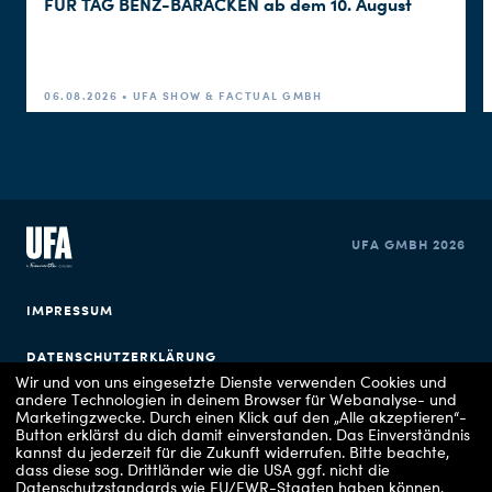
FÜR TAG BENZ-BARACKEN ab dem 10. August
06.08.2026 • UFA SHOW & FACTUAL GMBH
UFA GMBH 2026
IMPRESSUM
DATENSCHUTZERKLÄRUNG
Wir und von uns eingesetzte Dienste verwenden Cookies und
andere Technologien in deinem Browser für Webanalyse- und
COOKIE EINSTELLUNGEN
Marketingzwecke. Durch einen Klick auf den „Alle akzeptieren“-
Button erklärst du dich damit einverstanden. Das Einverständnis
kannst du jederzeit für die Zukunft widerrufen.
Bitte beachte,
dass diese sog. Drittländer wie die USA ggf. nicht die
Datenschutzstandards wie EU/EWR-Staaten haben können,