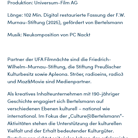
Produktion: Universum-Film AG
Länge: 102 Min. Digital restaurierte Fassung der F.W.
Murnau-Stiftung (2025), gefördert von Bertelsmann
Musik: Neukomposition von PC Nackt
Partner der UFA Filmnächte sind die Friedrich-
Wilhelm-Murnau-Stiftung, die Stiftung Preußischer
Kulturbesitz sowie Apleona. Ströer, radioeins, radio3
und Maz&Movie sind Medienpartner.
Du nutzt leider einen Browser, den wir nicht mehr unterstützen. Wir können nicht garantieren, dass die Webseite mit diesem Browser ordnungsgemäß funktioniert. Bitte lade einen aktuellen Browser herunter.
Als kreatives Inhalteunternehmen mit 190-jähriger
Geschichte engagiert sich Bertelsmann auf
verschiedenen Ebenen kulturell – national wie
international. Im Fokus der „Culture@Bertelsmann“-
Aktivitäten stehen die Unterstützung der kulturellen
Vielfalt und der Erhalt bedeutender Kulturgüter.