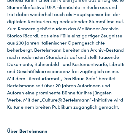
Bertelsmann richtet seit vielen Jahren das erfolgreiche
Stummfilmfestival UFA Filmnächte in Berlin aus und
trat dabei wiederholt auch als Hauptsponsor bei der
digitalen Restaurierung bedeutender Stummfilme auf.
Zum Konzern gehört zudem das Mailänder Archivio
Storico Ricordi, das eine Fülle einzigartiger Zeugnisse
aus 200 Jahren italienischer Operngeschichte
beherbergt. Bertelsmann bereitet den Archiv-Bestand
nach modernsten Standards auf und stellt tausende
Dokumente, Bühnenbild- und Kostümentwürfe, Libretti
und Geschäftskorrespondenz frei zugänglich online.
Mit dem Literaturformat „Das Blaue Sofa“ bereitet
Bertelsmann seit über 20 Jahren Autorinnen und
Autoren eine prominente Bühne für ihre jüngsten
Werke. Mit der „Culture@Bertelsmann“-Initiative wird
Kultur einem breiten Publikum zugänglich gemacht.
Über Bertelsmann