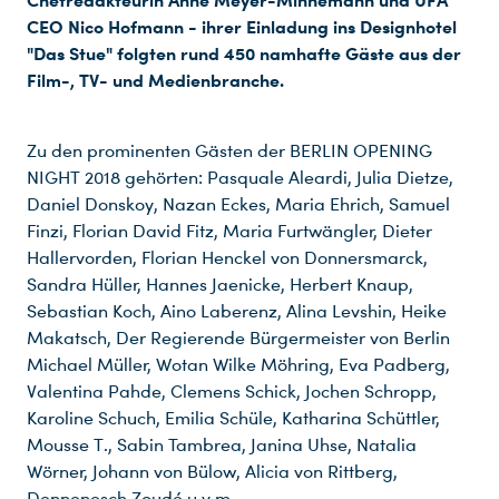
Chefredakteurin Anne Meyer-Minnemann und UFA
CEO Nico Hofmann - ihrer Einladung ins Designhotel
"Das Stue" folgten rund 450 namhafte Gäste aus der
Film-, TV- und Medienbranche.
Zu den prominenten Gästen der BERLIN OPENING
NIGHT 2018 gehörten: Pasquale Aleardi, Julia Dietze,
Daniel Donskoy, Nazan Eckes, Maria Ehrich, Samuel
Finzi, Florian David Fitz, Maria Furtwängler, Dieter
Hallervorden, Florian Henckel von Donnersmarck,
Sandra Hüller, Hannes Jaenicke, Herbert Knaup,
Sebastian Koch, Aino Laberenz, Alina Levshin, Heike
Makatsch, Der Regierende Bürgermeister von Berlin
Michael Müller, Wotan Wilke Möhring, Eva Padberg,
Valentina Pahde, Clemens Schick, Jochen Schropp,
Karoline Schuch, Emilia Schüle, Katharina Schüttler,
Mousse T., Sabin Tambrea, Janina Uhse, Natalia
Wörner, Johann von Bülow, Alicia von Rittberg,
Dennenesch Zoudé u.v.m.