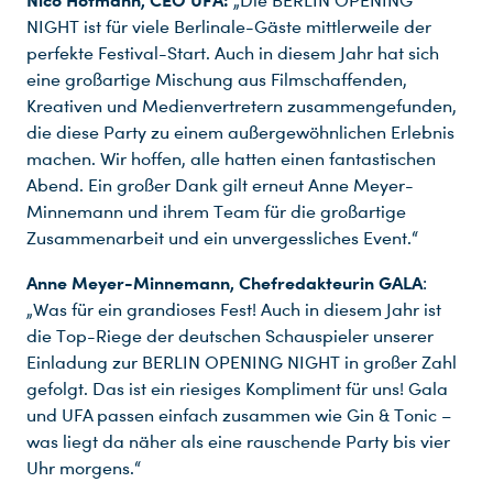
Nico Hofmann, CEO UFA:
„Die BERLIN OPENING
NIGHT ist für viele Berlinale-Gäste mittlerweile der
perfekte Festival-Start. Auch in diesem Jahr hat sich
eine großartige Mischung aus Filmschaffenden,
Kreativen und Medienvertretern zusammengefunden,
die diese Party zu einem außergewöhnlichen Erlebnis
machen. Wir hoffen, alle hatten einen fantastischen
Abend. Ein großer Dank gilt erneut Anne Meyer-
Minnemann und ihrem Team für die großartige
Zusammenarbeit und ein unvergessliches Event.“
Anne Meyer-Minnemann, Chefredakteurin GALA
:
„Was für ein grandioses Fest! Auch in diesem Jahr ist
die Top-Riege der deutschen Schauspieler unserer
Einladung zur BERLIN OPENING NIGHT in großer Zahl
gefolgt. Das ist ein riesiges Kompliment für uns! Gala
und UFA passen einfach zusammen wie Gin & Tonic –
was liegt da näher als eine rauschende Party bis vier
Uhr morgens.“