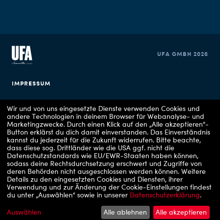
UFA GMBH 2026
IMPRESSUM
DATENSCHUTZERKLÄRUNG
Wir und von uns eingesetzte Dienste verwenden Cookies und
andere Technologien in deinem Browser für Webanalyse- und
Marketingzwecke. Durch einen Klick auf den „Alle akzeptieren“-
COOKIE EINSTELLUNGEN
Button erklärst du dich damit einverstanden. Das Einverständnis
kannst du jederzeit für die Zukunft widerrufen.
Bitte beachte,
dass diese sog. Drittländer wie die USA ggf. nicht die
Datenschutzstandards wie EU/EWR-Staaten haben können,
sodass deine Rechtsdurchsetzung erschwert und Zugriffe von
deren Behörden nicht ausgeschlossen werden können.
Weitere
Details zu den eingesetzten Cookies und Diensten, ihrer
Verwendung und zur Änderung der Cookie-Einstellungen findest
du unter „Auswählen“ sowie in unserer
Datenschutzerklärung
.
Copyrights: 1 - VOX / UFA Show & Factual, 2 - RTL/ Julia Feldhagen, 3 - ZDF/Sascha
Hoecker, 4 - ARD Degeto Film/UFA Fiction/Hans-Joachim Pfeiffer, 5 - Prime Video, 6 -
Apple TV, 7 - RTLZWEI, 8 - RTL
Auswählen
Alle ablehnen
Alle akzeptieren