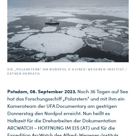
DIE „POLARSTERN“ AM NORDPOL © ALFRED-WEGENER-INSTITUT /
ESTHER HORVATH
Potsdam, 08. September 2023.
Nach 36 Tagen auf See
hat das Forschungsschiff „Polarstern“ und mit ihm ein
Kamerateam der UFA Documentary am gestrigen
Donnerstag den Nordpol erreicht. Nun heißt es
Halbzeit für die Dreharbeiten der Dokumentation
ARCWATCH – HOFFNUNG IM EIS (AT) und für die
Expedition ArcWatch des Alfred-Wegener-Instituts,