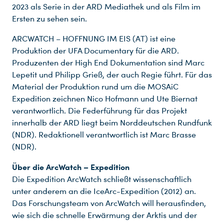
2023 als Serie in der ARD Mediathek und als Film im
Ersten zu sehen sein.
ARCWATCH – HOFFNUNG IM EIS (AT) ist eine
Produktion der UFA Documentary für die ARD.
Produzenten der High End Dokumentation sind Marc
Lepetit und Philipp Grieß, der auch Regie führt. Für das
Material der Produktion rund um die MOSAiC
Expedition zeichnen Nico Hofmann und Ute Biernat
verantwortlich. Die Federführung für das Projekt
Du nutzt leider einen Browser, den wir nicht mehr unterstützen. Wir können nicht garantieren, dass die Webseite mit diesem Browser ordnungsgemäß funktioniert. Bitte lade einen aktuellen Browser herunter.
innerhalb der ARD liegt beim Norddeutschen Rundfunk
(NDR). Redaktionell verantwortlich ist Marc Brasse
(NDR).
Über die ArcWatch – Expedition
Die Expedition ArcWatch schließt wissenschaftlich
unter anderem an die IceArc-Expedition (2012) an.
Das Forschungsteam von ArcWatch will herausfinden,
wie sich die schnelle Erwärmung der Arktis und der