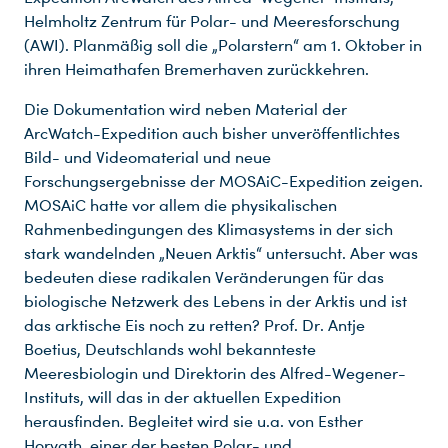
Helmholtz Zentrum für Polar- und Meeresforschung
(AWI). Planmäßig soll die „Polarstern“ am 1. Oktober in
ihren Heimathafen Bremerhaven zurückkehren.
Die Dokumentation wird neben Material der
ArcWatch-Expedition auch bisher unveröffentlichtes
Bild- und Videomaterial und neue
Forschungsergebnisse der MOSAiC-Expedition zeigen.
MOSAiC hatte vor allem die physikalischen
Rahmenbedingungen des Klimasystems in der sich
stark wandelnden „Neuen Arktis“ untersucht. Aber was
bedeuten diese radikalen Veränderungen für das
biologische Netzwerk des Lebens in der Arktis und ist
das arktische Eis noch zu retten? Prof. Dr. Antje
Boetius, Deutschlands wohl bekannteste
Meeresbiologin und Direktorin des Alfred-Wegener-
Instituts, will das in der aktuellen Expedition
herausfinden. Begleitet wird sie u.a. von Esther
Horvath, einer der besten Polar- und