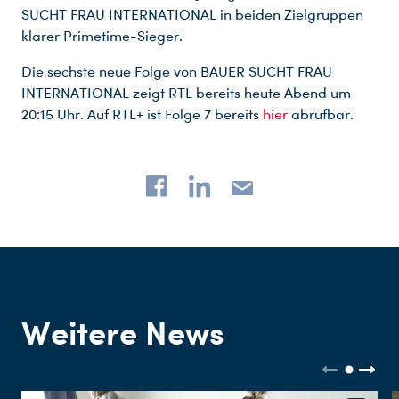
SUCHT FRAU INTERNATIONAL in beiden Zielgruppen
klarer Primetime-Sieger.
Die sechste neue Folge von BAUER SUCHT FRAU
INTERNATIONAL zeigt RTL bereits heute Abend um
20:15 Uhr. Auf RTL+ ist Folge 7 bereits
hier
abrufbar.
Du nutzt leider einen Browser, den wir nicht mehr unterstützen. Wir können nicht garantieren, dass die Webseite mit diesem Browser ordnungsgemäß funktioniert. Bitte lade einen aktuellen Browser herunter.
Weitere News