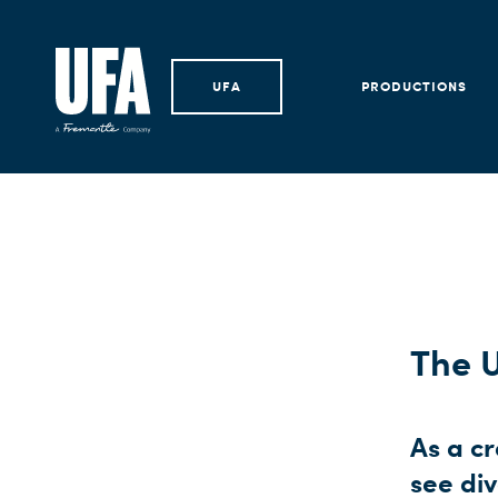
UFA
PRODUCTIONS
The U
As a cr
see div