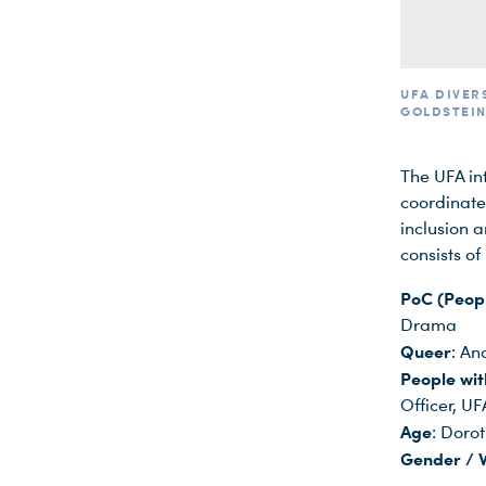
UFA DIVER
GOLDSTEIN
The UFA in
coordinate 
inclusion a
consists of
PoC (Peopl
Drama
Queer
: An
People with
Officer, UF
Age
: Doro
Gender /