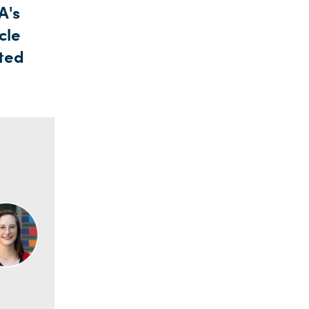
A's
cle
ated