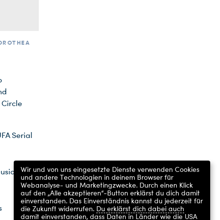
DOROTHEA
o
nd
 Circle
UFA Serial
Wir und von uns eingesetzte Dienste verwenden Cookies
lusion
und andere Technologien in deinem Browser für
Webanalyse- und Marketingzwecke. Durch einen Klick
auf den „Alle akzeptieren“-Button erklärst du dich damit
einverstanden. Das Einverständnis kannst du jederzeit für
s
die Zukunft widerrufen.
Du erklärst dich dabei auch
damit einverstanden, dass Daten in Länder wie die USA