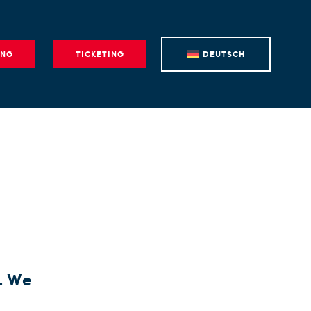
ING
TICKETING
DEUTSCH
y. We