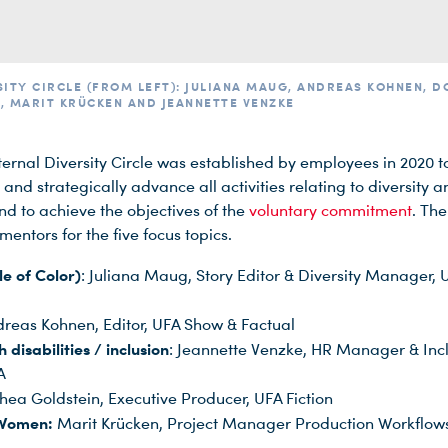
SITY CIRCLE (FROM LEFT): JULIANA MAUG, ANDREAS KOHNEN, 
, MARIT KRÜCKEN AND JEANNETTE VENZKE
ternal Diversity Circle was established by employees in 2020 t
and strategically advance all activities relating to diversity a
nd to achieve the objectives of the
voluntary commitment
. The
 mentors for the five focus topics.
e of Color)
: Juliana Maug, Story Editor & Diversity Manager, 
dreas Kohnen, Editor, UFA Show & Factual
 disabilities / inclusion
: Jeannette Venzke, HR Manager & Inc
A
thea Goldstein, Executive Producer, UFA Fiction
 Women:
Marit Krücken, Project Manager Production Workflow