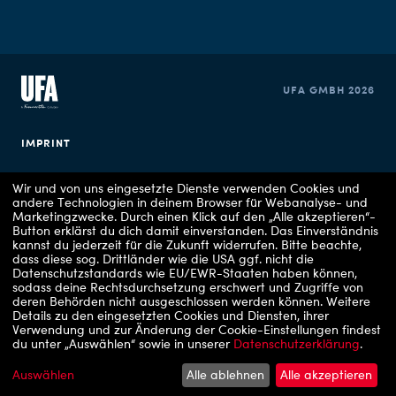
UFA GMBH 2026
IMPRINT
PRIVACY POLICY
Wir und von uns eingesetzte Dienste verwenden Cookies und
andere Technologien in deinem Browser für Webanalyse- und
Marketingzwecke. Durch einen Klick auf den „Alle akzeptieren“-
COOKIE CONSENT
Button erklärst du dich damit einverstanden. Das Einverständnis
kannst du jederzeit für die Zukunft widerrufen.
Bitte beachte,
dass diese sog. Drittländer wie die USA ggf. nicht die
Datenschutzstandards wie EU/EWR-Staaten haben können,
sodass deine Rechtsdurchsetzung erschwert und Zugriffe von
deren Behörden nicht ausgeschlossen werden können.
Weitere
Details zu den eingesetzten Cookies und Diensten, ihrer
Verwendung und zur Änderung der Cookie-Einstellungen findest
du unter „Auswählen“ sowie in unserer
Datenschutzerklärung
.
Copyrights: 1 - RTLZWEI / UFA Show & Factual, 2 - VOX / UFA Show & Factual, 3 -
RTL/ Julia Feldhagen, 4 - ARD Degeto Film/UFA Fiction/Hans-Joachim Pfeiffer, 5 -
Apple TV, 6 - RTLZWEI
Auswählen
Alle ablehnen
Alle akzeptieren