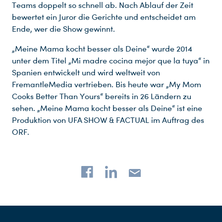
Teams doppelt so schnell ab. Nach Ablauf der Zeit
Du nutzt leider einen Browser, den wir nicht mehr unterstützen. Wir können nicht garantieren, dass die Webseite mit diesem Browser ordnungsgemäß funktioniert. Bitte lade einen aktuellen Browser herunter.
bewertet ein Juror die Gerichte und entscheidet am
Ende, wer die Show gewinnt.
„Meine Mama kocht besser als Deine“ wurde 2014
unter dem Titel „Mi madre cocina mejor que la tuya“ in
Spanien entwickelt und wird weltweit von
FremantleMedia vertrieben. Bis heute war „My Mom
Cooks Better Than Yours“ bereits in 26 Ländern zu
sehen. „Meine Mama kocht besser als Deine“ ist eine
Produktion von UFA SHOW & FACTUAL im Auftrag des
ORF.