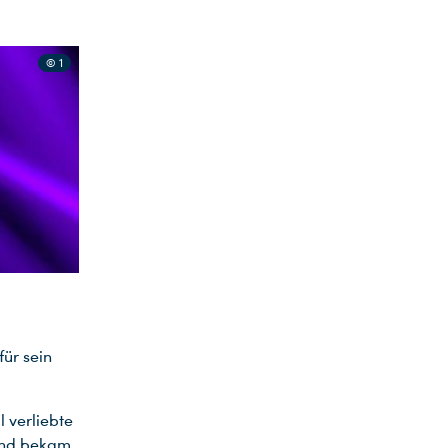
© 1
ür sein
 verliebte
 und bekam