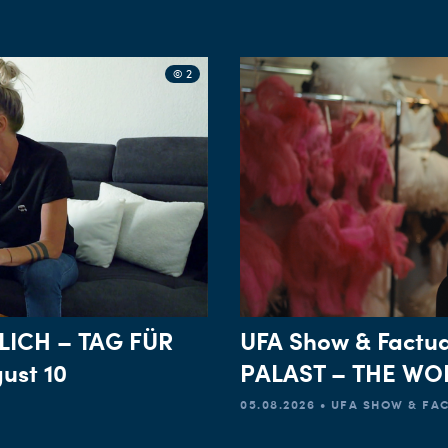
© 2
LICH – TAG FÜR
UFA Show & Factua
ust 10
PALAST – THE WOR
05.08.2026 • UFA SHOW & F