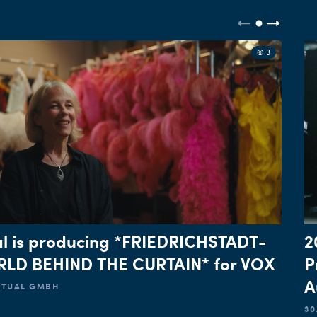
© 3
l is producing *FRIEDRICHSTADT-
2
LD BEHIND THE CURTAIN* for VOX
P
A
ACTUAL GMBH
30