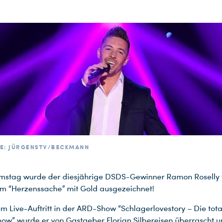
E: JÜRGENSTV/BECKMANN
mstag wurde der diesjährige DSDS-Gewinner Ramon Roselly f
m “Herzenssache” mit Gold ausgezeichnet!
m Live-Auftritt in der ARD-Show “Schlagerlovestory – Die total
how” wurde er von Gastgeber Florian Silbereisen überrascht