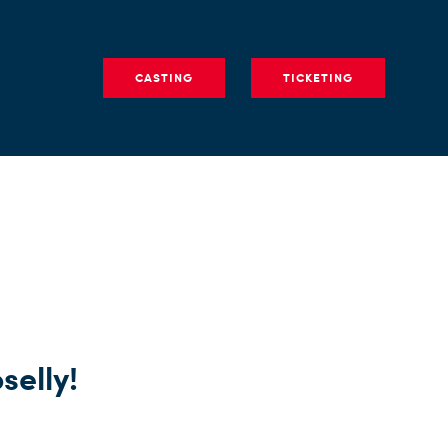
CASTING
TICKETING
elly!