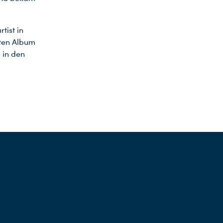
tist in
sten Album
 in den