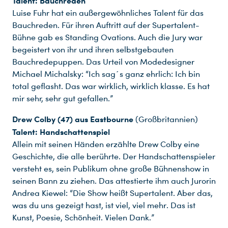
Talent: Bauchreden
Du nutzt leider einen Browser, den wir nicht mehr unterstützen. Wir können nicht garantieren, dass die Webseite mit diesem Browser ordnungsgemäß funktioniert. Bitte lade einen aktuellen Browser herunter.
Luise Fuhr hat ein außergewöhnliches Talent für das
Bauchreden. Für ihren Auftritt auf der Supertalent-
Bühne gab es Standing Ovations. Auch die Jury war
begeistert von ihr und ihren selbstgebauten
Bauchredepuppen. Das Urteil von Modedesigner
Michael Michalsky: “Ich sag´s ganz ehrlich: Ich bin
total geflasht. Das war wirklich, wirklich klasse. Es hat
mir sehr, sehr gut gefallen.”
Drew Colby (47) aus Eastbourne
(Großbritannien)
Talent: Handschattenspiel
Allein mit seinen Händen erzählte Drew Colby eine
Geschichte, die alle berührte. Der Handschattenspieler
versteht es, sein Publikum ohne große Bühnenshow in
seinen Bann zu ziehen. Das attestierte ihm auch Jurorin
Andrea Kiewel: “Die Show heißt Supertalent. Aber das,
was du uns gezeigt hast, ist viel, viel mehr. Das ist
Kunst, Poesie, Schönheit. Vielen Dank.”