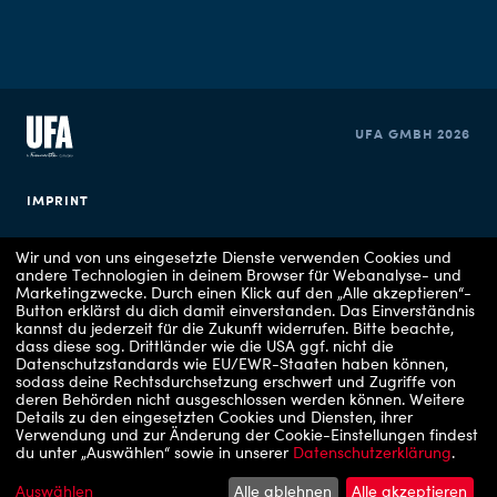
UFA GMBH 2026
IMPRINT
PRIVACY POLICY
Wir und von uns eingesetzte Dienste verwenden Cookies und
andere Technologien in deinem Browser für Webanalyse- und
Marketingzwecke. Durch einen Klick auf den „Alle akzeptieren“-
COOKIE CONSENT
Button erklärst du dich damit einverstanden. Das Einverständnis
kannst du jederzeit für die Zukunft widerrufen.
Bitte beachte,
dass diese sog. Drittländer wie die USA ggf. nicht die
Datenschutzstandards wie EU/EWR-Staaten haben können,
sodass deine Rechtsdurchsetzung erschwert und Zugriffe von
deren Behörden nicht ausgeschlossen werden können.
Weitere
Details zu den eingesetzten Cookies und Diensten, ihrer
Verwendung und zur Änderung der Cookie-Einstellungen findest
du unter „Auswählen“ sowie in unserer
Datenschutzerklärung
.
Copyrights: 1 - RTL / Stefan Gregorowius, 2 - RTLZWEI / UFA Show & Factual, 3 - VOX
/ UFA Show & Factual, 4 - RTL/ Julia Feldhagen, 5 - ARD Degeto Film/UFA
Fiction/Hans-Joachim Pfeiffer, 6 - Apple TV, 7 - RTLZWEI
Auswählen
Alle ablehnen
Alle akzeptieren