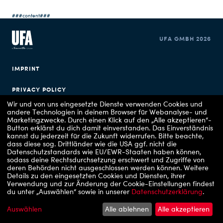
We have successfully received your confirmation.
Thank you very much! We have saved and confirmed your tickets. We wish you lots of fun!
We look forward to welcoming you back as a spectator soon!
Du nutzt leider einen Browser, den wir nicht mehr unterstützen. Wir können nicht garantieren, dass die Webseite mit diesem Browser ordnungsgemäß funktioniert. Bitte lade einen aktuellen Browser herunter.
###content###
UFA GMBH 2026
IMPRINT
PRIVACY POLICY
Wir und von uns eingesetzte Dienste verwenden Cookies und
COOKIE CONSENT
andere Technologien in deinem Browser für Webanalyse- und
Marketingzwecke. Durch einen Klick auf den „Alle akzeptieren“-
Button erklärst du dich damit einverstanden. Das Einverständnis
kannst du jederzeit für die Zukunft widerrufen.
Bitte beachte,
dass diese sog. Drittländer wie die USA ggf. nicht die
Datenschutzstandards wie EU/EWR-Staaten haben können,
sodass deine Rechtsdurchsetzung erschwert und Zugriffe von
deren Behörden nicht ausgeschlossen werden können.
Weitere
Details zu den eingesetzten Cookies und Diensten, ihrer
Verwendung und zur Änderung der Cookie-Einstellungen findest
du unter „Auswählen“ sowie in unserer
Datenschutzerklärung
.
Auswählen
Alle ablehnen
Alle akzeptieren