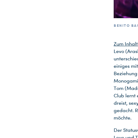
BENITO BA
Zum Inhalt
Levo (Aras
unterschie
einiges mi
Beziehung 
Monogamie 
Tom (Mads 
Club lernt 
dreist, se
gedacht. R
möchte.
Der Status
Levo und T