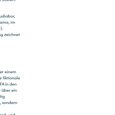
udiabor,
rama, im
).
ng zeichnet
ter einem
 fiktionale
FA in den
 über ein
tig
, sondern
ard, und