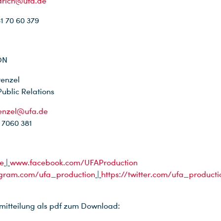
edrich@ufa.de
31 70 60 379
ON
renzel
blic Relations
renzel@ufa.de
1 7060 381
e
|
www.facebook.com/UFAProduction
gram.com/ufa_production
|
https://twitter.com/ufa_producti
mitteilung als pdf zum Download: