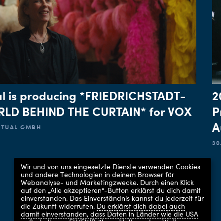
l is producing *FRIEDRICHSTADT-
2
LD BEHIND THE CURTAIN* for VOX
P
A
ACTUAL GMBH
30
Wir und von uns eingesetzte Dienste verwenden Cookies
und andere Technologien in deinem Browser für
Webanalyse- und Marketingzwecke. Durch einen Klick
auf den „Alle akzeptieren“-Button erklärst du dich damit
einverstanden. Das Einverständnis kannst du jederzeit für
die Zukunft widerrufen.
Du erklärst dich dabei auch
damit einverstanden, dass Daten in Länder wie die USA