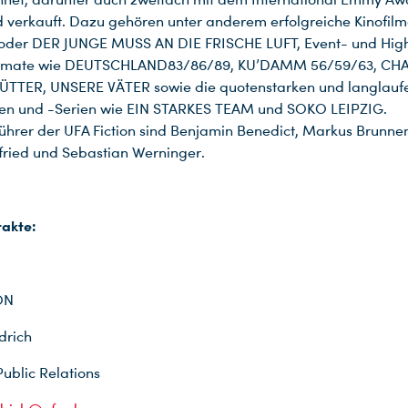
d verkauft. Dazu gehören unter anderem erfolgreiche Kinofil
der DER JUNGE MUSS AN DIE FRISCHE LUFT, Event- und Hig
mate wie DEUTSCHLAND83/86/89, KU’DAMM 56/59/63, CHA
TTER, UNSERE VÄTER sowie die quotenstarken und langlauf
hen und -Serien wie EIN STARKES TEAM und SOKO LEIPZIG.
ührer der UFA Fiction sind Benjamin Benedict, Markus Brunn
bfried und Sebastian Werninger.
takte:
ON
drich
blic Relations