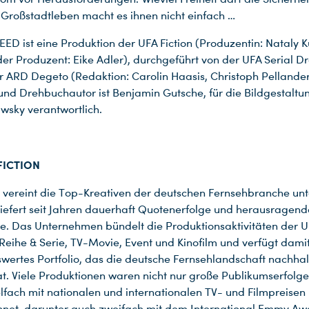
 Großstadtleben macht es ihnen nicht einfach …
ED ist eine Produktion der UFA Fiction (Produzentin: Nataly K
er Produzent: Eike Adler), durchgeführt von der UFA Serial D
r ARD Degeto (Redaktion: Carolin Haasis, Christoph Pellander
und Drehbuchautor ist Benjamin Gutsche, für die Bildgestaltu
awsky verantwortlich.
FICTION
n vereint die Top-Kreativen der deutschen Fernsehbranche un
iefert seit Jahren dauerhaft Quotenerfolge und herausragende
 Das Unternehmen bündelt die Produktionsaktivitäten der U
Reihe & Serie, TV-Movie, Event und Kinofilm und verfügt damit
ertes Portfolio, das die deutsche Fernsehlandschaft nachhal
t. Viele Produktionen waren nicht nur große Publikumserfolge
lfach mit nationalen und internationalen TV- und Filmpreisen
net, darunter auch zweifach mit dem International Emmy Aw