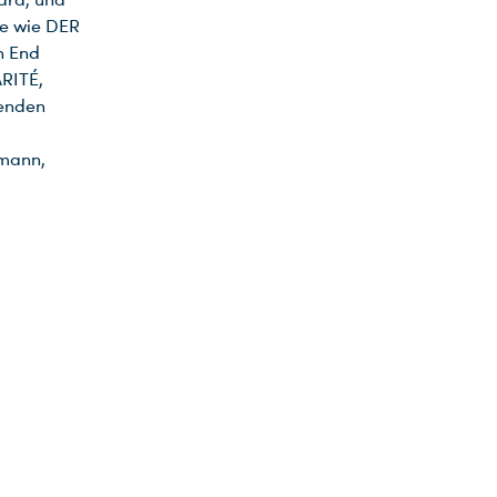
me wie DER
h End
RITÉ,
enden
emann,