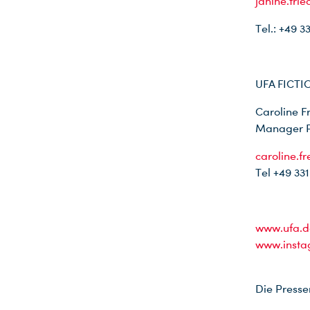
janine.fri
Tel.: +49 3
UFA FICTI
Caroline F
Manager Pu
caroline.f
Tel +49 33
www.ufa.d
www.insta
Die Presse