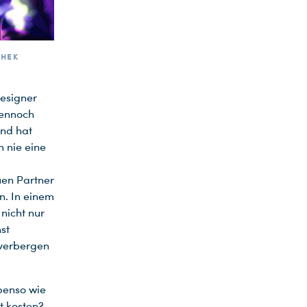
THEK
esigner
dennoch
und hat
 nie eine
uen Partner
n. In einem
 nicht nur
st
 verbergen
ebenso wie
t kosten?