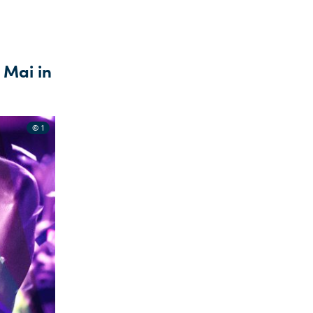
 Mai in
© 1