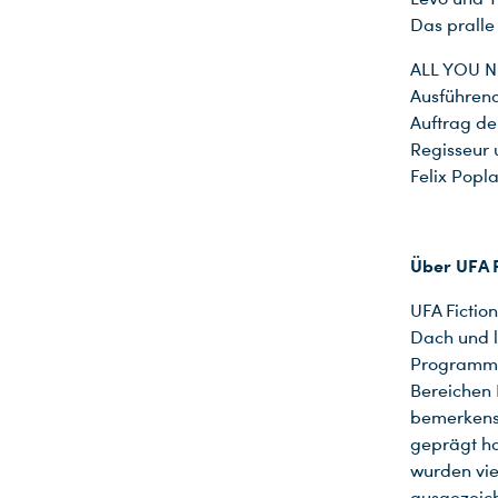
Das pralle
ALL YOU NE
Ausführend
Auftrag de
Regisseur 
Felix Popl
Über UFA 
UFA Fictio
Dach und l
Programme.
Bereichen 
bemerkensw
geprägt ha
wurden vie
ausgezeich