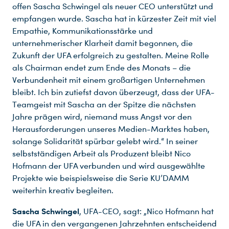
offen Sascha Schwingel als neuer CEO unterstützt und
empfangen wurde. Sascha hat in kürzester Zeit mit viel
Empathie, Kommunikationsstärke und
unternehmerischer Klarheit damit begonnen, die
Zukunft der UFA erfolgreich zu gestalten. Meine Rolle
als Chairman endet zum Ende des Monats – die
Verbundenheit mit einem großartigen Unternehmen
bleibt. Ich bin zutiefst davon überzeugt, dass der UFA-
Teamgeist mit Sascha an der Spitze die nächsten
Jahre prägen wird, niemand muss Angst vor den
Herausforderungen unseres Medien-Marktes haben,
solange Solidarität spürbar gelebt wird.“ In seiner
selbstständigen Arbeit als Produzent bleibt Nico
Hofmann der UFA verbunden und wird ausgewählte
Projekte wie beispielsweise die Serie KU’DAMM
weiterhin kreativ begleiten.
Sascha Schwingel
, UFA-CEO, sagt: „Nico Hofmann hat
die UFA in den vergangenen Jahrzehnten entscheidend
Du nutzt leider einen Browser, den wir nicht mehr unterstützen. Wir können nicht garantieren, dass die Webseite mit diesem Browser ordnungsgemäß funktioniert. Bitte lade einen aktuellen Browser herunter.