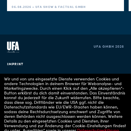
06.08.2026 • UFA SHOW & FACTUAL GMBH
UFA GMBH 2026
IMPRINT
PRIVACY POLICY
Wir und von uns eingesetzte Dienste verwenden Cookies und
andere Technologien in deinem Browser für Webanalyse- und
Marketingzwecke. Durch einen Klick auf den „Alle akzeptieren“-
COOKIE CONSENT
Button erklärst du dich damit einverstanden. Das Einverständnis
kannst du jederzeit für die Zukunft widerrufen.
Bitte beachte,
dass diese sog. Drittländer wie die USA ggf. nicht die
Datenschutzstandards wie EU/EWR-Staaten haben können,
sodass deine Rechtsdurchsetzung erschwert und Zugriffe von
deren Behörden nicht ausgeschlossen werden können.
Weitere
Details zu den eingesetzten Cookies und Diensten, ihrer
Verwendung und zur Änderung der Cookie-Einstellungen findest
du unter „Auswählen“ sowie in unserer
Datenschutzerklärung
.