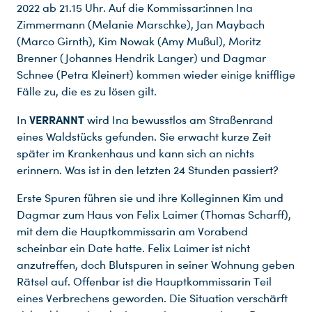
2022 ab 21.15 Uhr. Auf die Kommissar:innen Ina
Zimmermann (Melanie Marschke), Jan Maybach
(Marco Girnth), Kim Nowak (Amy Mußul), Moritz
Brenner (Johannes Hendrik Langer) und Dagmar
Schnee (Petra Kleinert) kommen wieder einige knifflige
Fälle zu, die es zu lösen gilt.
VERRANNT
In
wird Ina bewusstlos am Straßenrand
eines Waldstücks gefunden. Sie erwacht kurze Zeit
später im Krankenhaus und kann sich an nichts
erinnern. Was ist in den letzten 24 Stunden passiert?
Erste Spuren führen sie und ihre Kolleginnen Kim und
Dagmar zum Haus von Felix Laimer (Thomas Scharff),
mit dem die Hauptkommissarin am Vorabend
scheinbar ein Date hatte. Felix Laimer ist nicht
anzutreffen, doch Blutspuren in seiner Wohnung geben
Rätsel auf. Offenbar ist die Hauptkommissarin Teil
eines Verbrechens geworden. Die Situation verschärft