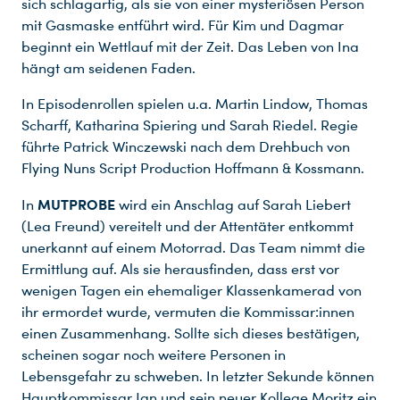
sich schlagartig, als sie von einer mysteriösen Person
mit Gasmaske entführt wird. Für Kim und Dagmar
beginnt ein Wettlauf mit der Zeit. Das Leben von Ina
hängt am seidenen Faden.
In Episodenrollen spielen u.a. Martin Lindow, Thomas
Scharff, Katharina Spiering und Sarah Riedel. Regie
führte Patrick Winczewski nach dem Drehbuch von
Flying Nuns Script Production Hoffmann & Kossmann.
MUTPROBE
In
wird ein Anschlag auf Sarah Liebert
(Lea Freund) vereitelt und der Attentäter entkommt
unerkannt auf einem Motorrad. Das Team nimmt die
Ermittlung auf. Als sie herausfinden, dass erst vor
wenigen Tagen ein ehemaliger Klassenkamerad von
ihr ermordet wurde, vermuten die Kommissar:innen
einen Zusammenhang. Sollte sich dieses bestätigen,
scheinen sogar noch weitere Personen in
Lebensgefahr zu schweben. In letzter Sekunde können
Hauptkommissar Jan und sein neuer Kollege Moritz ein