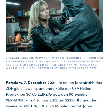
VERRANNT: INA ZIMMERMANN (MELANIE MARSCHKE, L.) WIRD VON
BIZARREN ERINNERUNGEN GEPLAGT, DIE IHR IMMER WIEDER DAS
GLEICHE BILD VOR AUGEN FÜHREN: EIN MANN MIT GASMASKE.
WAS IST NUR IN DEN LETZTEN 24 STUNDEN MIT IHR PASSIERT?
Potsdam, 7. Dezember 2021
. Im neuen Jahr strahlt das
ZDF gleich zwei spannende Fälle der UFA Fiction
Produktion SOKO LEIPZIG aus: den 90-Minüter
VERRANNT am 7. Januar 2022 um 22:00 Uhr und den
Zweiteiler MUTPROBE à 45 Minuten am 14. Januar