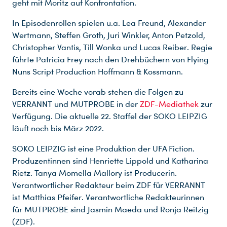
geht mit Moritz auf Konfrontation.
In Episodenrollen spielen u.a. Lea Freund, Alexander
Wertmann, Steffen Groth, Juri Winkler, Anton Petzold,
Christopher Vantis, Till Wonka und Lucas Reiber. Regie
führte Patricia Frey nach den Drehbüchern von Flying
Nuns Script Production Hoffmann & Kossmann.
Bereits eine Woche vorab stehen die Folgen zu
VERRANNT und MUTPROBE in der
ZDF-Mediathek
zur
Verfügung. Die aktuelle 22. Staffel der SOKO LEIPZIG
läuft noch bis März 2022.
Du nutzt leider einen Browser, den wir nicht mehr unterstützen. Wir können nicht garantieren, dass die Webseite mit diesem Browser ordnungsgemäß funktioniert. Bitte lade einen aktuellen Browser herunter.
SOKO LEIPZIG ist eine Produktion der UFA Fiction.
Produzentinnen sind Henriette Lippold und Katharina
Rietz. Tanya Momella Mallory ist Producerin.
Verantwortlicher Redakteur beim ZDF für VERRANNT
ist Matthias Pfeifer. Verantwortliche Redakteurinnen
für MUTPROBE sind Jasmin Maeda und Ronja Reitzig
(ZDF).