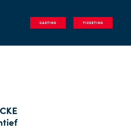
CASTING
TICKETING
ECKE
tief