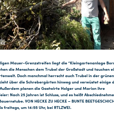
igen Mauer-Grenzstreifen liegt die “Kleingartenanlage Bor
iehen die Menschen dem Trubel der Großstadt und tauchen ein
tenwelt. Doch manchmal herrscht auch Trubel in der grüne
zieht über die Schrebergärten hinweg und verwüstet einige 
 Außerdem planen die Gastwirte Holger und Marion ihre
eier: Nach 25 Jahren ist Schluss, und es heißt Abschiednehm
 Bauernstube. VON HECKE ZU HECKE – BUNTE BEETGESCHICH
s freitags, um 14:55 Uhr, bei RTLZWEI.