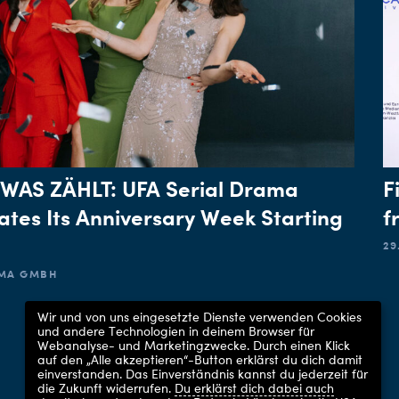
 WAS ZÄHLT: UFA Serial Drama
F
ates Its Anniversary Week Starting
f
29
AMA GMBH
Wir und von uns eingesetzte Dienste verwenden Cookies
und andere Technologien in deinem Browser für
Webanalyse- und Marketingzwecke. Durch einen Klick
auf den „Alle akzeptieren“-Button erklärst du dich damit
einverstanden. Das Einverständnis kannst du jederzeit für
die Zukunft widerrufen.
Du erklärst dich dabei auch