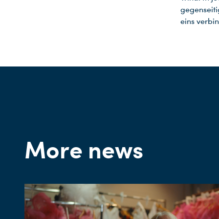
gegenseiti
eins verbin
More news