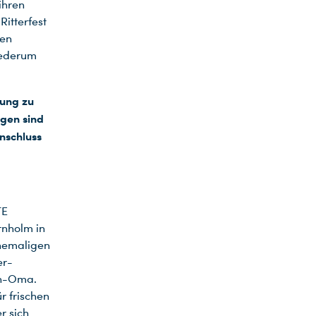
ihren
Ritterfest
fen
iederum
ung zu
lgen sind
nschluss
TE
rnholm in
ehemaligen
er-
en-Oma.
r frischen
r sich