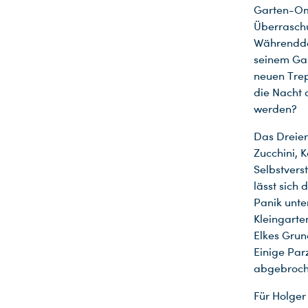
Garten-Om
Überraschu
Währendde
seinem Gar
neuen Trep
die Nacht
werden?
Das Dreier
Zucchini, 
Selbstvers
lässt sich 
Panik unte
Du nutzt leider einen Browser, den wir nicht mehr unterstützen. Wir können nicht garantieren, dass die Webseite mit diesem Browser ordnungsgemäß funktioniert. Bitte lade einen aktuellen Browser herunter.
Kleingart
Elkes Grund
Einige Par
abgebroch
Für Holger