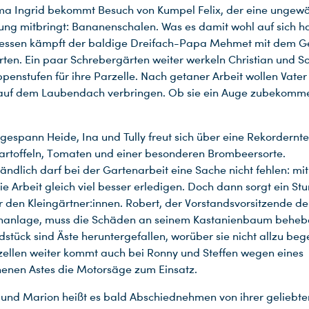
a Ingrid bekommt Besuch von Kumpel Felix, der eine ungewö
ng mitbringt: Bananenschalen. Was es damit wohl auf sich h
ssen kämpft der baldige Dreifach-Papa Mehmet mit dem Ge
ten. Ein paar Schrebergärten weiter werkeln Christian und So
penstufen für ihre Parzelle. Nach getaner Arbeit wollen Vate
 auf dem Laubendach verbringen. Ob sie ein Auge zubekomm
gespann Heide, Ina und Tully freut sich über eine Rekordernt
Kartoffeln, Tomaten und einer besonderen Brombeersorte.
tändlich darf bei der Gartenarbeit eine Sache nicht fehlen: mi
die Arbeit gleich viel besser erledigen. Doch dann sorgt ein Stu
r den Kleingärtner:innen. Robert, der Vorstandsvorsitzende de
enanlage, muss die Schäden an seinem Kastanienbaum beheb
stück sind Äste heruntergefallen, worüber sie nicht allzu begei
zellen weiter kommt auch bei Ronny und Steffen wegen eines
enen Astes die Motorsäge zum Einsatz.
 und Marion heißt es bald Abschiednehmen von ihrer geliebte