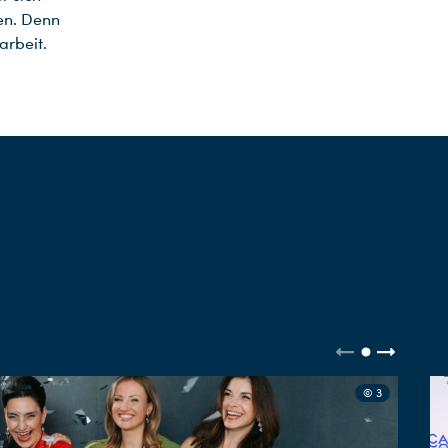
en. Denn
arbeit.
© 3