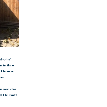
nholm”.
 in ihre
n Oase –
der
en von der
TEN läuft