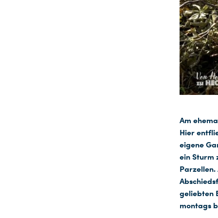
Am ehemal
Hier entfl
eigene Gar
ein Sturm 
Parzellen.
Abschiedsf
geliebten
montags bi