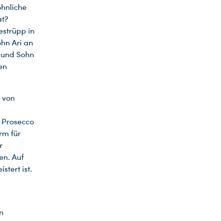
hnliche
at?
strüpp in
hn Ari an
r und Sohn
en
e von
t Prosecco
rm für
r
en. Auf
stert ist.
n