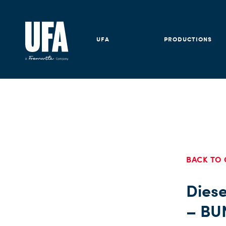
UFA
PRODUCTIONS
BACK TO 
Dies
– BU