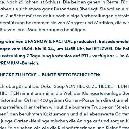
e. Nach 25 Jahren ist Schluss. Die beiden gehen in Rente. Für 
aben sie sich etwas ganz Besonderes überlegt: Sie wollen ein 
en. Zunächst müssen dafür noch einige Vorbereitungen getrof
nterstützung bekommen sie von Margret und Matthias, die w
 Stutzen ihres Maulbeerbaums benötigen.
ng wird von UFA SHOW & FACTUAL produziert. Episodenmeld
gen vom 15.04. bis 19.04., um 14:55 Uhr, bei RTLZWEI. Die Fo
usstrahlung 7 Tage lang kostenlos auf RTL+ verfügbar – im A
PREMIUM-Bereich.
 HECKE ZU HECKE – BUNTE BEETGESCHICHTEN:
 Schrebergärten! Die Doku-Soap VON HECKE ZU HECKE – BUN
CHTEN nimmt uns mit in die Welt der Kleingartenanlage Bo
n historischer Ort mit 400 grünen Garten-Parzellen direkt am 
zstreifen. Hier treffen wir auf die bunteste Truppe an “Streb
nnen”, den berühmten Kaktusmann und die liebenswerte Gart
junge Garten-Neulinge mischen die Anlage auf und sorgen fü
eder Folge sehen wir, wie die Kleingärtnerinnen und Kleingärtne