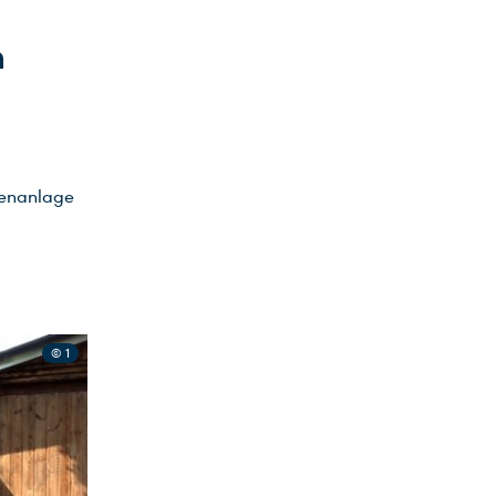
m
rtenanlage
© 1