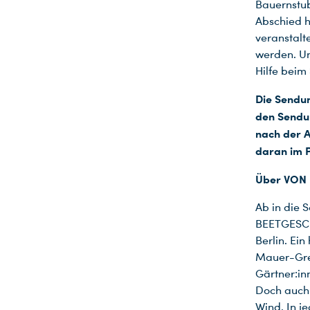
Bauernstub
Abschied h
veranstalt
werden. U
Hilfe beim
Die Sendu
den Sendun
nach der A
daran im 
Über VON
Ab in die
BEETGESCHI
Berlin. Ei
Mauer-Gren
Gärtner:i
Doch auch 
Wind. In j