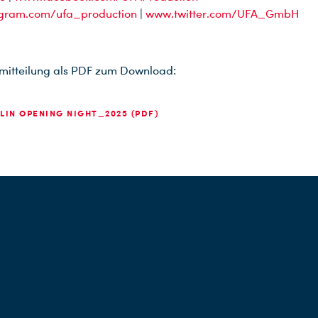
gram.com/ufa_production
|
www.twitter.com/UFA_GmbH
mitteilung als PDF zum Download:
IN OPENING NIGHT_2025 (PDF)