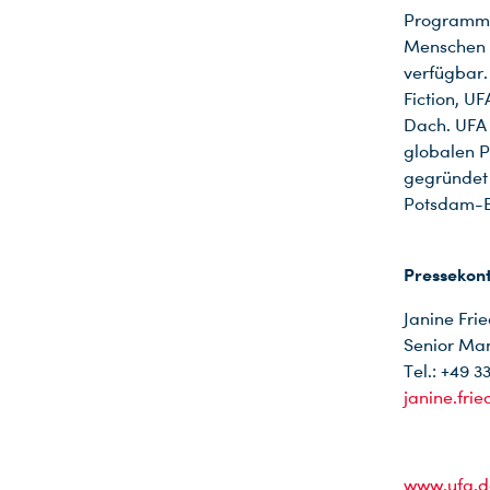
Programme 
Menschen 
verfügbar.
Fiction, U
Dach. UFA 
globalen P
gegründet 
Potsdam-B
Pressekont
Janine Frie
Senior Ma
Tel.: +49 3
janine.fri
www.ufa.d