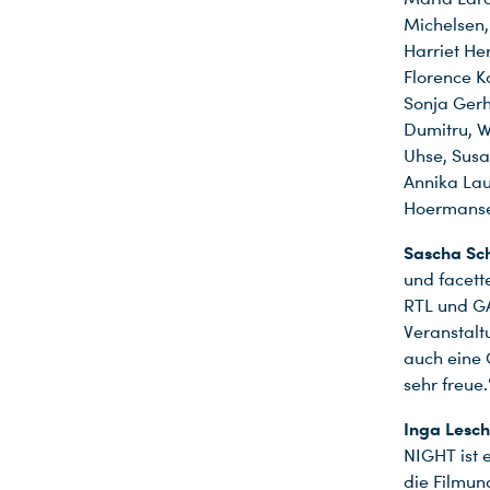
Michelsen,
Harriet He
Florence K
Sonja Gerh
Dumitru, W
Uhse, Susa
Annika Lau
Hoermansede
Sascha Sc
und facett
RTL und GA
Veranstalt
auch eine 
sehr freue.
Du nutzt leider einen Browser, den wir nicht mehr unterstützen. Wir können nicht garantieren, dass die Webseite mit diesem Browser ordnungsgemäß funktioniert. Bitte lade einen aktuellen Browser herunter.
Inga Lesch
NIGHT ist 
die Filmun