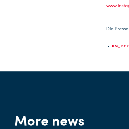
www.insta
Die Presse
PM_BERL
More news