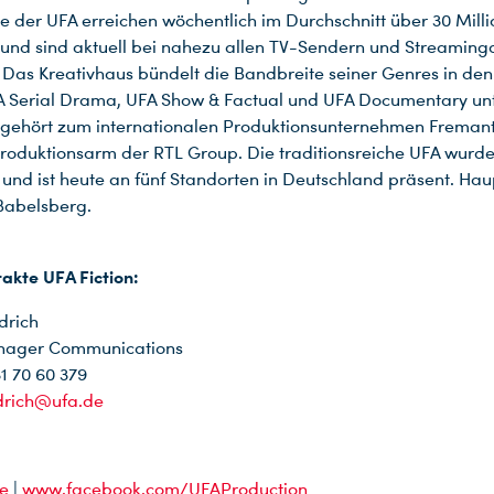
der UFA erreichen wöchentlich im Durchschnitt über 30 Mill
und sind aktuell bei nahezu allen TV-Sendern und Streamin
 Das Kreativhaus bündelt die Bandbreite seiner Genres in den
FA Serial Drama, UFA Show & Factual und UFA Documentary un
gehört zum internationalen Produktionsunternehmen Freman
roduktionsarm der RTL Group. Die traditionsreiche UFA wurde
und ist heute an fünf Standorten in Deutschland präsent. Haupt
abelsberg.
akte UFA Fiction:
drich
nager Communications
31 70 60 379
edrich@ufa.de
e
|
www.facebook.com/UFAProduction