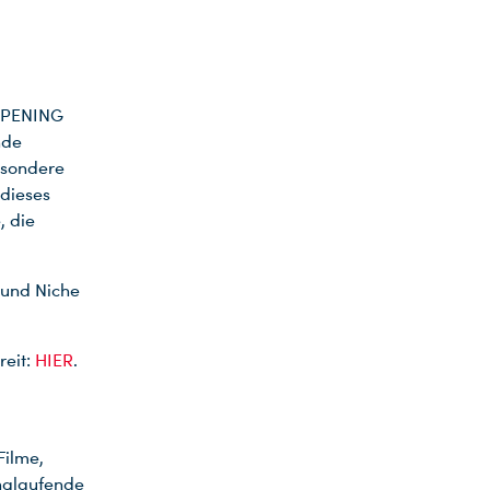
 OPENING
nde
esondere
dieses
, die
 und Niche
reit:
HIER
.
Filme,
nglaufende