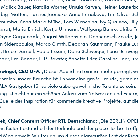
 Malick Bauer, Natalia Wörner, Ursula Karven, Heiner Lauterb
rbig-Matten, Hannes Jaenicke, Anna Ermakova, Tim Oliver Sch
asumba, Anna Maria Mühe, Tom Wlaschiha, Ivy Quainoo, Lilly
ardt, Maria Ehrich, Kostja Ullmann, Wolfgang Bahro, Ulrike F
ayne Carpendale, August Wittgenstein, Dennenesch Zoudé, J
n Sideropoulos, Marco Girnth, Deborah Kaufmann, Frauke Lu
, Bruce Darnell, Paula Essam, Dana Schweiger, Luna Schweig
r, Erol Sander, H.P. Baxxter, Annette Frier, Caroline Frier, u.v
hwingel, CEO UFA:
„Dieser Abend hat einmal mehr gezeigt, w
enreich unsere Branche ist. Es war eine große Freude, gemei
LA Gastgeber für so viele außergewöhnliche Talente zu sein.
ung ist nicht nur ein schöner Anlass zum Networken und Feier
Quelle der Inspiration für kommende kreative Projekte, auf di
“
ek, Chief Content Officer RTL Deutschland:
„Die BERLIN OPE
ein fester Bestandteil der Berlinale und der place-to-be-Treff
d Medienwelt. Wir freuen uns dieses glamouröse Fest der Kreat