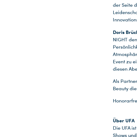
der Seite 
Leidenscha
Innovation
Doris Brüc
NIGHT den 
Persönlic
Atmosphäre
Event zu e
diesen Abe
Als Partne
Beauty die
Honorarfre
Über UFA
Die UFA is
Shows und