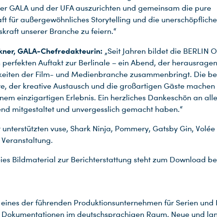
der GALA und der UFA auszurichten und gemeinsam die pure
ft für außergewöhnliches Storytelling und die unerschöpfliche
skraft unserer Branche zu feiern.“
kner, GALA-Chefredakteurin:
„Seit Jahren bildet die BERLIN
perfekten Auftakt zur Berlinale – ein Abend, der herausrage
hkeiten der Film- und Medienbranche zusammenbringt. Die b
, der kreative Austausch und die großartigen Gäste machen 
inem einzigartigen Erlebnis. Ein herzliches Dankeschön an alle
nd mitgestaltet und unvergesslich gemacht haben.“
r unterstützten vuse, Shark Ninja, Pommery, Gatsby Gin, Volée
 Veranstaltung.
ies Bildmaterial zur Berichterstattung steht zum Download be
t eines der führenden Produktionsunternehmen für Serien und 
 Dokumentationen im deutschsprachigen Raum. Neue und la