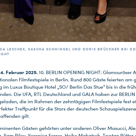
 INGA LESCHEK, SASCHA SCHWINGEL UND DORIS BRÜCKNER BEI DE
IGHT
4. Februar 2025.
10. BERLIN OPENING NIGHT: Glamouröser Au
tionalen Filmfestspiele in Berlin. Rund 800 Gäste feierten am 
 im Luxus Boutique Hotel „SO/ Berlin Das Stue“ bis in die frü
nden. Die UFA, RTL Deutschland und GALA haben zur BERLI
eladen, die im Rahmen der zehntägigen Filmfestspiele fest eta
rfekter Treffpunkt für die Stars der deutschen Schauspielszen
ffenden gilt.
minenten Gästen gehörten unter anderen Oliver Masucci, Al
, Sam Riley, Veronica Ferres, Heike Makatsch, Trystan Pütter,