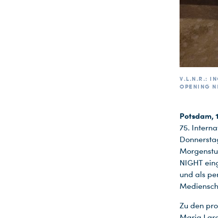
V.L.N.R.:
OPENING N
Potsdam, 1
75. Interna
Donnerstag
Morgenstu
NIGHT eing
und als pe
Medienscha
Zu den pro
Maria Lara