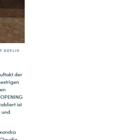
R BERLIN
ftakt der
gestrigen
hen
N OPENING
bliert ist
e und
exandra
 Claudia