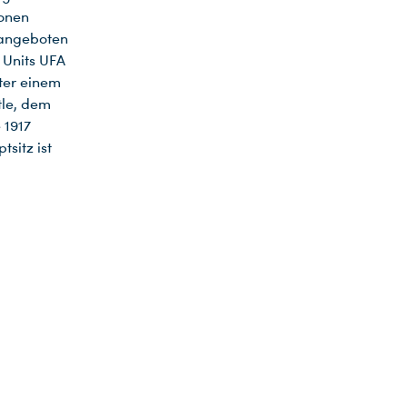
ionen
gangeboten
 Units UFA
ter einem
tle, dem
 1917
sitz ist