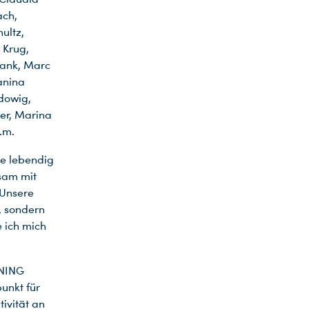
ach,
ultz,
 Krug,
rank, Marc
anina
dowig,
er, Marina
.m.
ie lebendig
nsam mit
 Unsere
n, sondern
e ich mich
NING
punkt für
ivität an