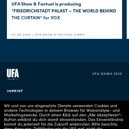
UFA Show & Factual is producing
*FRIEDRICHSTADT PALAST – THE WORLD BEHIND
THE CURTAIN* for VOX
05.08.2026 • UFA SHOW & FACTUAL GMBH
UFA GMBH 2026
IMPRINT
PRIVACY POLICY
Wir und von uns eingesetzte Dienste verwenden Cookies und
andere Technologien in deinem Browser für Webanalyse- und
Marketingzwecke. Durch einen Klick auf den „Alle akzeptieren“-
COOKIE CONSENT
Button erklärst du dich damit einverstanden. Das Einverständnis
kannst du jederzeit für die Zukunft widerrufen.
Bitte beachte,
dass diese sog. Drittländer wie die USA ggf. nicht die