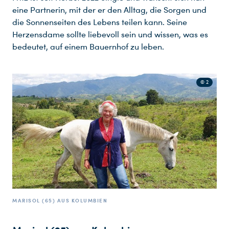
eine Partnerin, mit der er den Alltag, die Sorgen und
die Sonnenseiten des Lebens teilen kann. Seine
Herzensdame sollte liebevoll sein und wissen, was es
Du nutzt leider einen Browser, den wir nicht mehr unterstützen. Wir können nicht garantieren, dass die Webseite mit diesem Browser ordnungsgemäß funktioniert. Bitte lade einen aktuellen Browser herunter.
bedeutet, auf einem Bauernhof zu leben.
© 2
MARISOL (65) AUS KOLUMBIEN