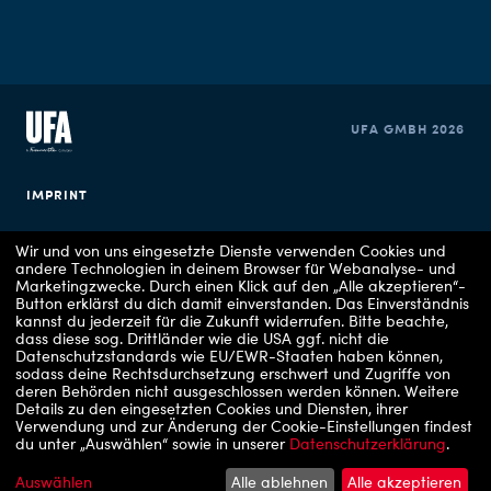
UFA GMBH 2026
IMPRINT
PRIVACY POLICY
Wir und von uns eingesetzte Dienste verwenden Cookies und
andere Technologien in deinem Browser für Webanalyse- und
Marketingzwecke. Durch einen Klick auf den „Alle akzeptieren“-
COOKIE CONSENT
Button erklärst du dich damit einverstanden. Das Einverständnis
kannst du jederzeit für die Zukunft widerrufen.
Bitte beachte,
dass diese sog. Drittländer wie die USA ggf. nicht die
Datenschutzstandards wie EU/EWR-Staaten haben können,
sodass deine Rechtsdurchsetzung erschwert und Zugriffe von
deren Behörden nicht ausgeschlossen werden können.
Weitere
Details zu den eingesetzten Cookies und Diensten, ihrer
Verwendung und zur Änderung der Cookie-Einstellungen findest
du unter „Auswählen“ sowie in unserer
Datenschutzerklärung
.
Copyrights: 1 - RTLZWEI / UFA Show & Factual, 2 - VOX / UFA Show & Factual, 3 -
RTL/ Julia Feldhagen, 4 - ARD Degeto Film/UFA Fiction/Hans-Joachim Pfeiffer, 5 -
Apple TV, 6 - RTLZWEI
Auswählen
Alle ablehnen
Alle akzeptieren