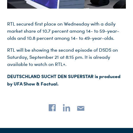
RTL secured first place on Wednesday with a daily
market share of 10.7 percent among 14- to 59-year-
olds and 10.8 percent among 14- to 49-year-olds.
RTL will be showing the second episode of DSDS on
Saturday, September 21 at 8:15 pm. It is already
available to watch on RTL+.
Du nutzt leider einen Browser, den wir nicht mehr unterstützen. Wir können nicht garantieren, dass die Webseite mit diesem Browser ordnungsgemäß funktioniert. Bitte lade einen aktuellen Browser herunter.
DEUTSCHLAND SUCHT DEN SUPERSTAR is produced
by UFA Show & Factual.