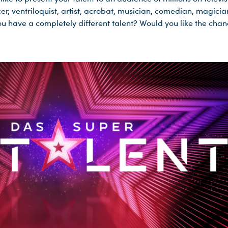
r, ventriloquist, artist, acrobat, musician, comedian, magicia
u have a completely different talent? Would you like the chan