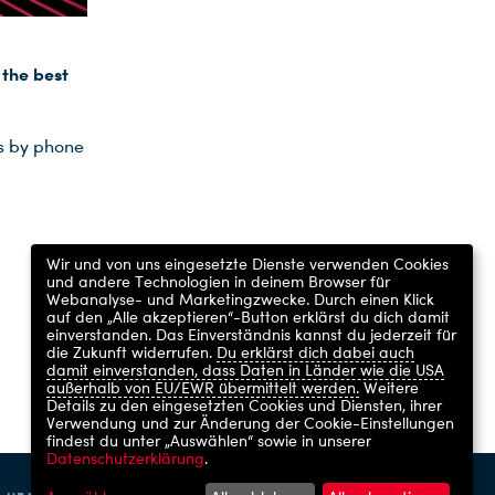
 the best
us by phone
Wir und von uns eingesetzte Dienste verwenden Cookies
und andere Technologien in deinem Browser für
Webanalyse- und Marketingzwecke. Durch einen Klick
auf den „Alle akzeptieren“-Button erklärst du dich damit
einverstanden. Das Einverständnis kannst du jederzeit für
die Zukunft widerrufen.
Du erklärst dich dabei auch
damit einverstanden, dass Daten in Länder wie die USA
außerhalb von EU/EWR übermittelt werden.
Weitere
Details zu den eingesetzten Cookies und Diensten, ihrer
Verwendung und zur Änderung der Cookie-Einstellungen
findest du unter „Auswählen“ sowie in unserer
Datenschutzerklärung
.