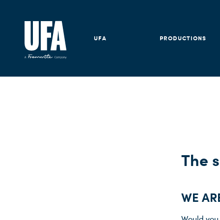
UFA
PRODUCTIONS
The s
WE AR
Would you l