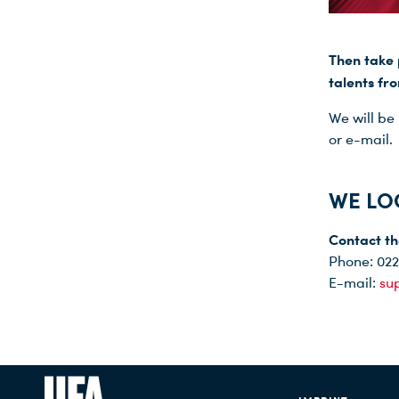
Then take 
talents fr
We will be
or e-mail.
WE LO
Contact th
Phone: 022
E-mail:
su