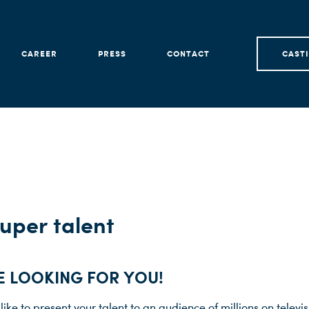
CAREER
PRESS
CONTACT
CAST
uper talent
E LOOKING FOR YOU!
ike to present your talent to an audience of millions on televi