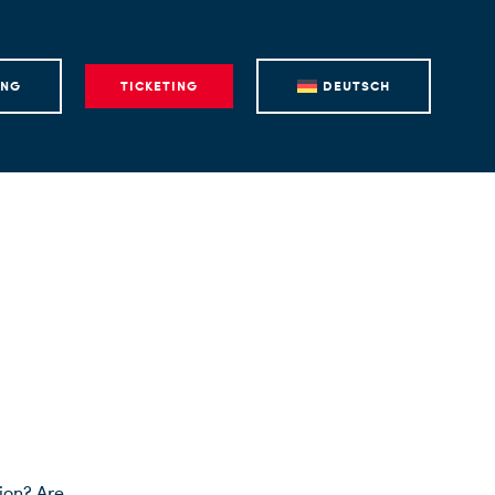
ING
TICKETING
DEUTSCH
sion? Are